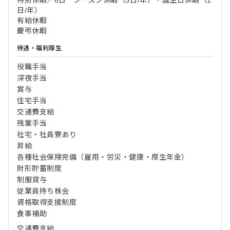
特別休暇／6日 シーズン休暇（5日/年）・誕生日休暇（1
日/年）
有給休暇
慶弔休暇
待遇・福利厚生
役職手当
深夜手当
賞与
住宅手当
交通費支給
残業手当
社宅・社員寮あり
昇給
各種社会保険完備（雇用・労災・健康・厚生年金）
財形貯蓄制度
制服貸与
従業員持ち株会
資格取得支援制度
食事補助
交通費支給