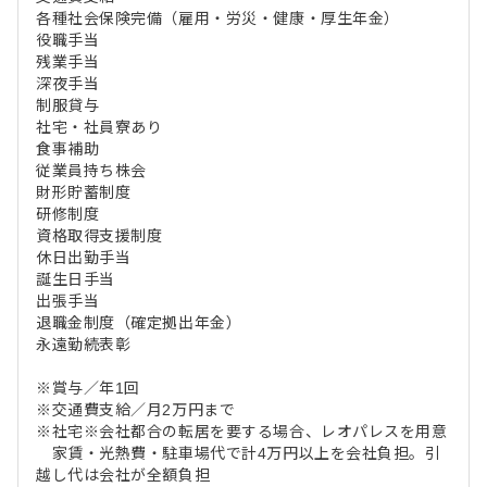
各種社会保険完備（雇用・労災・健康・厚生年金）
役職手当
残業手当
深夜手当
制服貸与
社宅・社員寮あり
食事補助
従業員持ち株会
財形貯蓄制度
研修制度
資格取得支援制度
休日出勤手当
誕生日手当
出張手当
退職金制度（確定拠出年金）
永遠勤続表彰
※賞与／年1回
※交通費支給／月2万円まで
※社宅※会社都合の転居を要する場合、レオパレスを用意
家賃・光熱費・駐車場代で計4万円以上を会社負担。引
越し代は会社が全額負担