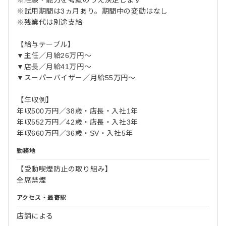
※経験・能力を考慮のうえ決定します
※試用期間は3ヵ月あり。期間中の変動はなし
※残業代は別途支給
【給与テーブル】
▼主任／月給26万円〜
▼店長／月給41万円〜
▼スーパーバイザー／月給55万円〜
【年収例】
年収500万円／38歳・店長・入社1年
年収552万円／42歳・店長・入社3年
年収660万円／36歳・SV・入社5年
勤務地
【受動喫煙防止の取り組み】
全席禁煙
アクセス・最寄駅
店舗による