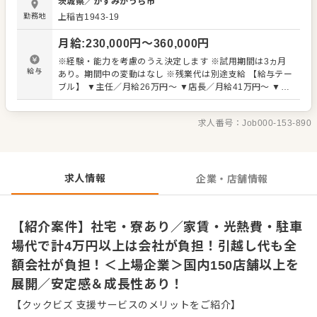
茨城県
／
かすみがうら市
きたりしています。 他では真似できないことに挑戦し、満
勤務地
上稲吉1943-19
足と喜びを創造し続けていきます。 【店舗スタッフの仕事
内容】 まずは、提供するメニューのラインナップや店舗オ
月給
:
230,000
円〜
360,000
円
ペレーションを覚えることからスタートします。ホールで
の接客や、レギュラーメニュー・限定メニューなどの調理
※経験・能力を考慮のうえ決定します ※試用期間は3ヵ月
にも関わりますので、店舗業務全般に関わる幅広いスキル
給与
あり。期間中の変動はなし ※残業代は別途支給 【給与テー
を身につけられます。 よりよいお店づくりのためのオペレ
ブル】 ▼主任／月給26万円〜 ▼店長／月給41万円〜 ▼ス
ーション改善などのアイデアも大歓迎です。 【具体的に
ーパーバイザー／月給55万円〜 【年収例】 年収500万円／
は…】 ・お席へのご案内、オーダーテイク、レジ対応など
38歳・店長・入社1年 年収552万円／42歳・店長・入社3年
接客全般 ・仕込みから盛り付けまでの調理業務 ・食材の仕
求人番号：
Job000-153-890
年収660万円／36歳・SV・入社5年
入れや在庫管理 ・アルバイトスタッフの教育 など 入社後
はスキルに合わせた業務からお任せしますので、徐々に仕
事の幅を広げていきましょう。先輩スタッフがあなたの成
長をサポートしますので、経験が浅い方も安心してスター
求人情報
企業・店舗情報
トできる環境です。 ゆくゆくは、ステップアップもめざせ
ます。
【紹介案件】社宅・寮あり／家賃・光熱費・駐車
場代で計4万円以上は会社が負担！引越し代も全
額会社が負担！＜上場企業＞国内150店舗以上を
展開／安定感＆成長性あり！
【クックビズ 支援サービスのメリットをご紹介】