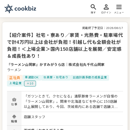
探す
ログイン
メニュー
掲載終了予定日：
2026/08/17
【紹介案件】社宅・寮あり／家賃・光熱費・駐車場代
で計4万円以上は会社が負担！引越し代も全額会社が
負担！＜上場企業＞国内150店舗以上を展開／安定感
＆成長性あり！
『ラーメン山岡家』かすみがうら店
｜
株式会社丸千代山岡家
ラーメン
正社員
車通勤OK
社員寮・社宅あり
出店計画多数の成長企業
上場企業
＋10
「ガツンときて、クセになる」濃厚豚骨ラーメンが自慢の
「ラーメン山岡家」。関東や北海道などを中心に150店舗
仕事
以上展開しており、今回、茨城県内にある店舗で店舗スタ
ッフを募集します！ 当社は東証スタンダードに上場し、安
店舗スタッフ
定した基盤のうえで全店直営で展開。 直営だからこそ、時
職種
間と手間をかけて店舗で旨いチャーシューが作れたり、豚
骨スープとストレートな太麺とのバランスをとることがで