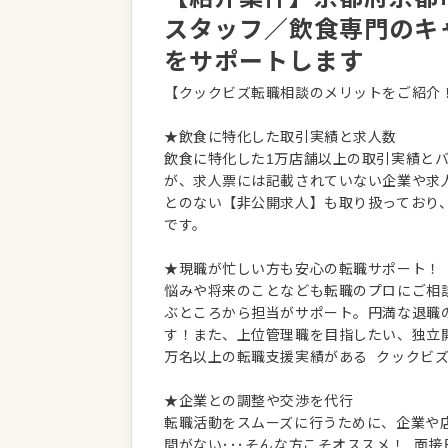
スタッフ／飲食専門のキ
をサポートします
【クックビズ転職相談のメリットをご紹介
★飲食に特化した取引実績と求人数
飲食に特化した1万店舗以上の取引実績と
が、求人票には記載されていない企業や求
とのない【非公開求人】も取り扱っており
です。
★現職が忙しい方も安心の転職サポート！
悩みや将来のことなども転職のプロにご相
ぶところから担当がサポート。円満な退職
す！また、上位管理職を目指したい、独立
万名以上の転職支援実績がある クックビ
★企業との調整や交渉を代行
転職活動をスムーズに行うために、企業や
間がない･･･そんな方こそオススメ！ 面