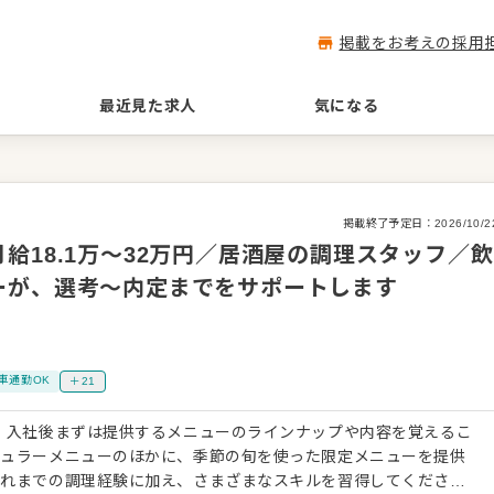
掲載をお考えの採用
最近見た求人
気になる
掲載終了予定日：
2026/10/2
給18.1万～32万円／居酒屋の調理スタッフ／飲
ーが、選考～内定までをサポートします
車通勤OK
＋21
 入社後まずは提供するメニューのラインナップや内容を覚えるこ
ギュラーメニューのほかに、季節の旬を使った限定メニューを提供
これまでの調理経験に加え、さまざまなスキルを習得してくださ