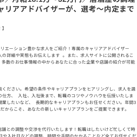
ャリアアドバイザーが、選考～内定まで
！】
バリエーション豊かな求人をご紹介！専属のキャリアアドバイザー
人の詳細や実態もお伝えします 。また、求人サイトに公開されるこ
、多数のお仕事情報の中からあなたに合った企業や店舗の紹介が可能
談ください。希望の条件やキャリアプランをヒアリングし、求人を選
の仕方、 入社、入社後まで、転職のコツやノウハウを伝授いたしま
開業したいなど、 長期的なキャリアプランもお任せください。年間3
ズだからこそ、あなたの新しいキャリアプランをご提案できます。
店舗との調整や交渉を代行いたします！転職はしたいけど忙しくて時
接日や入社日などの調整、時間や手間のかかることなど全てお任せくだ