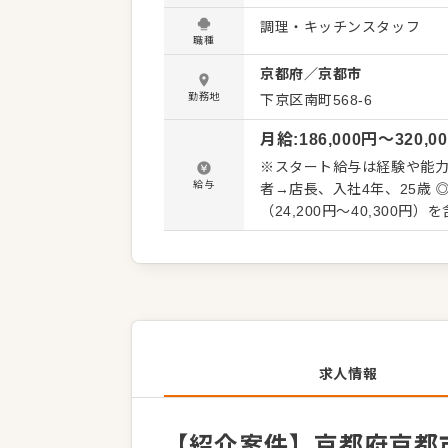
い。 料理長のもと新メニュ
調理・キッチンスタッフ
しています。よりよいお店
職種
歓迎です。 【具体的には…】 ・仕込みや盛り付けなどカンタンな調理からスタート ・全体の
京都府
／
京都市
流れを学んで調理全般を担当
・後輩スタッフやアルバイトスタ
勤務地
下京区南町568-6
スキルに合わせた業務から
月給
:
186,000
円〜
320,0
タッフがあなたの成長をサ
す。 ゆくゆくは、料理長やSVといっ
※スタート給与は経験や能力を考慮の上、決定しま
たします。この求人が気に
給与
者→店長、入社4年、25歳 ◎昇給年1回・賞与年2回、決算賞与あり ◎固定残業手当20時間
でお問合せください！
求人情報
【紹介案件】京都府京都市