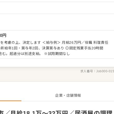
ーの考案に携わることも可能。自由な発想から生まれる新作を期待
づくりのためのオペレーション改善や構築についてのアイデアも大
 ・仕入れや在庫管理などキッチンの管理業務 ・まかないづくり
ッフの教育 ・料理長の補助 ・新メニュー提案 など 入社後は
お任せしますので、徐々に業務の幅を広げていきましょう。先輩ス
00
円
ポートしますので、経験が浅い方も安心してスタートできる環境で
た本部職への昇格をめざせます。 詳細は面談時にご説明い
す ＜給与例＞ 月給26万円／役職 料理責任
なった方は、エントリーいただくか『クックビズ転職支援窓口』ま
（24,200円～40,300円）を含む。超過分は別途支給。 ※試用期間なし
求人番号：
Job000-01
企業・店舗情報
／月給18.1万～32万円／居酒屋の調理