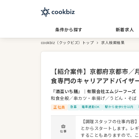
条件から探す
新着求人
cookbiz（クックビズ）トップ
求人検索結果
【紹介案件】京都府京都市／月
食専門のキャリアアドバイザ
『酒盃いち膳』
｜
有限会社エムジーフーズ
和食全般／串カツ・串揚げ／うどん・そば
正社員
急募
電車通勤OK
駅から徒歩5分以内
【調理スタッフの仕事内容】
とからスタートします。レ
仕事
することもありますので、