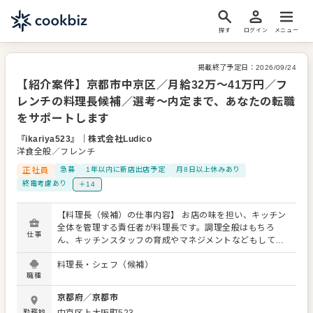
探す
ログイン
メニュー
掲載終了予定日：
2026/09/24
【紹介案件】京都市中京区／月給32万〜41万円／フ
レンチの料理長候補／選考～内定まで、あなたの転職
をサポートします
『ikariya523』
｜
株式会社Ludico
洋食全般／フレンチ
正社員
急募
1年以内に新店出店予定
月8日以上休みあり
終電考慮あり
＋14
【料理長（候補）の仕事内容】 お店の味を担い、キッチン
全体を管理する責任者が料理長です。調理全般はもちろ
仕事
ん、キッチンスタッフの育成やマネジメントなどもしてい
きます。また、定期的な新メニューの開発などもメインと
料理長・シェフ（候補）
なりますので、調理経験を存分に活かしてご活躍くださ
職種
い。キッチン内のオペレーション改善などもお任せしま
す。 【具体的には…】 ・厳選した肉や魚、野菜など食材の
京都府
／
京都市
選定、仕入れ ・一品料理、コース料理、宴会料理などの仕
勤務地