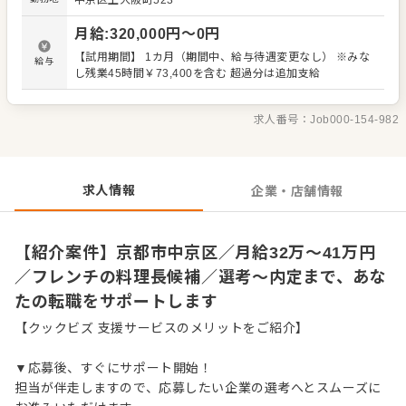
中京区上大阪町523
込みから盛り付けまで調理全般 ・メニュー開発、試作 ・売
上管理、発注業務、在庫管理 ・スタッフの育成やマネジメ
月給
:
320,000
円〜
0
円
ント、シフト管理 など 入社後はスキルに合わせた業務か
らお任せしますので、徐々に仕事の幅を広げていきましょ
【試用期間】 1カ月（期間中、給与待遇変更なし） ※みな
給与
う。あなたの成長をサポートしますので、経験に関わらず
し残業45時間￥73,400を含む 超過分は追加支給
安心してスタートできる環境です。 ゆくゆくはステップア
ップや独り立ちなどもめざせます。
求人番号：
Job000-154-982
求人情報
企業・店舗情報
【紹介案件】京都市中京区／月給32万〜41万円
／フレンチの料理長候補／選考～内定まで、あな
たの転職をサポートします
【クックビズ 支援サービスのメリットをご紹介】
▼応募後、すぐにサポート開始！
担当が伴走しますので、応募したい企業の選考へとスムーズに