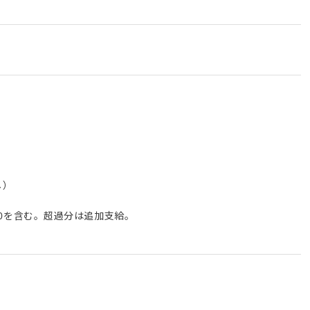
し）
,900を含む。超過分は追加支給。