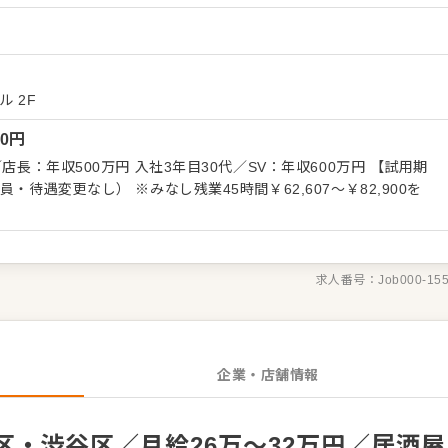
ーション改善などもお任せしますので、あなたならではのアイデア
）
 ・予約管
ビス全般 ・売上管理、在庫管理 ・スタッフの育成やマネジメン
長をしっかりサポートしますので、経験に関わらず安心してスター
ル 2F
くはさらにステップアップなどめざせます。
00
円
長：年収500万円 入社3年目30代／SV：年収600万円 【試用期
業45時間￥62,607～￥82,900を
求人番号：
Job000-15
企業・店舗情報
・渋谷区／月給26万～32万円／居酒屋