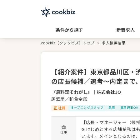
条件から探す
新着求人
cookbiz（クックビズ）トップ
求人検索結果
【紹介案件】東京都品川区・渋
の店長候補／選考～内定まで
『鳥料理それがし』
｜
株式会社JO
居酒屋／和食全般
正社員
オープニングスタッフ
急募
電車通勤OK
【店長・マネージャー（候補
をはじめとする店舗業務は
仕事
います。メインとなるのは