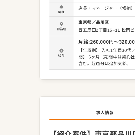
くことです。 全体のオペレ
店長・マネージャー（候補
を積極的に発信してください。 【具体的には…】 ・ホール、キッチンの全体管理
職種
理、電話対応 ・接客、サー
東京都
／
品川区
ト、シフト管理 など 入社後はスキルに合わせた業務からお任せしますので、徐々に仕事の幅
を広げていきましょう。成
勤務地
西五反田2丁目15−11
松岡ビ
トできる環境です。 ゆくゆ
月給
:
260,000
円〜
320,0
【年収例】 入社1年目30代／店
給与
間】 6ヶ月（期間中は契約社員・待遇変更なし） ※みなし残
含む。超過分は追加支給。
求人情報
【紹介案件】東京都品川区