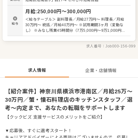
港南区港南台3丁目17-4
せんざん港南台店
管理業務 ・まかないづくり ・後輩スタッフやアルバイトス
タッフの教育 ・洗浄や清掃など衛生管理 ・料理長の補助
月給
:
250,000
円〜
300,000
円
・新メニュー提案 など 入社後はスキルに合わせた業務から
お任せしますので、徐々に仕事の幅を広げていきましょ
＜給与テーブル＞ 副料理長／月給27万円～ 料理長／月給
う。成長をしっかりサポートしますので、経験に関わらず
給与
30万円～ 統括／月給40万円～ ※試用期間3ヶ月（変動な
安心してスタートできる環境です。 ゆくゆくはステップア
し） ※みなし残業45時間分（7万5,000円～9万1,000円）
ップなどもめざせます。
が含まれます。超過分は追加支給
求人番号：
Job000-156-099
求人情報
企業・店舗情報
【紹介案件】神奈川県横浜市港南区／月給25万～
30万円／蟹・懐石料理店のキッチンスタッフ／選
考～内定まで、あなたの転職をサポートします
【クックビズ 支援サービスのメリットをご紹介】
▼応募後、すぐに選考スタート！
キャリアアドバイザーによる面談はございませんので、応募し