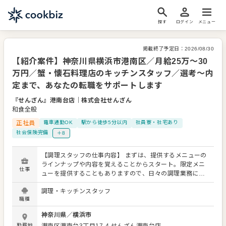
探す
ログイン
メニュー
掲載終了予定日：
2026/08/30
【紹介案件】神奈川県横浜市港南区／月給25万～30
万円／蟹・懐石料理店のキッチンスタッフ／選考～内
定まで、あなたの転職をサポートします
『せんざん』港南台店
｜
株式会社せんざん
和食全般
正社員
電車通勤OK
駅から徒歩5分以内
社員寮・社宅あり
社会保険完備
＋8
【調理スタッフの仕事内容】 まずは、提供するメニューの
ラインナップや内容を覚えることからスタート。限定メニ
仕事
ューを提供することもありますので、日々の調理業務に加
え、さまざまなスキルを活かしたり、習得できたりもしま
調理・キッチンスタッフ
す。 メニューの提案も可能です。ぜひアイデアを発信して
職種
ください。よりよいお店づくりのためのオペレーション改
善なども大歓迎です。 【具体的には…】 ・仕込みからや盛
神奈川県
／
横浜市
り付けまでの調理全般 ・仕入れや在庫管理などキッチンの
勤務地