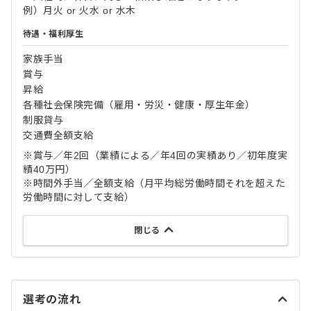
例）月火 or 火水 or 水木
待遇・福利厚生
家族手当
賞与
昇給
各種社会保険完備（雇用・労災・健康・厚生年金）
制服貸与
交通費全額支給
※賞与／年2回（業績による／年4回の実績あり／初年度実
績40万円）
※時間外手当／全額支給（月平均総労働時間それを超えた
労働時間に対して支給）
閉じる
選考の流れ