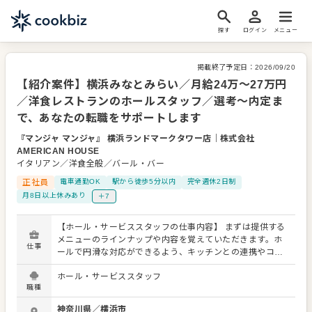
探す
ログイン
メニュー
掲載終了予定日：
2026/09/20
【紹介案件】横浜みなとみらい／月給24万～27万円
／洋食レストランのホールスタッフ／選考～内定ま
で、あなたの転職をサポートします
『マンジャ マンジャ』 横浜ランドマークタワー店
｜
株式会社
AMERICAN HOUSE
イタリアン／洋食全般／バール・バー
正社員
電車通勤OK
駅から徒歩5分以内
完全週休2日制
月8日以上休みあり
＋7
【ホール・サービススタッフの仕事内容】 まずは提供する
メニューのラインナップや内容を覚えていただきます。ホ
仕事
ールで円滑な対応ができるよう、キッチンとの連携やコミ
ュニケーションも大切にしてください。 お店の顔として、
ホール・サービススタッフ
お客さまから直接感謝の言葉をいただいたり、改善要求な
職種
どのご意見をいただくこともあります。内容は店舗メンバ
ーに共有しながら、よりよいお店づくりを心がけてくださ
神奈川県
／
横浜市