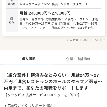
い。オペレーション改善などのアイデアも大歓迎です。
勤務地
西区みなとみらい2-2-1
横浜ランドマークタワー5F
【具体的には…】 ・お席へのご案内、オーダーテイク、レ
ジ対応など接客全般 ・ドリンク作り、提供 ・テーブルの片
月給
:
240,000
円〜
270,000
円
づけ、清掃 ・予約管理、電話対応 など 入社後はスキルに
合わせた業務からお任せしますので、徐々に仕事の幅を広
◎昇給・賞与年2回 ◎残業代あり ＜給与テーブル＞ 一般社
げていきましょう。成長をしっかりサポートしますので、
給与
員／月給20万～27万円 店長（料理長）／月給27万～36万
経験に関わらず安心してスタートできる環境です。 ゆくゆ
円 SV・マネージャー／月給37万～50万円 ※3ヶ月の試用
くはステップアップなどもめざせます。
期間あり（期間中、給与待遇変更なし） ※経験・スキルを
考慮し決定します ※みなし残業32時間¥46,480～￥50,100
求人番号：
Job000-156-102
を含む。超過分は追加支給
求人情報
企業・店舗情報
【紹介案件】横浜みなとみらい／月給24万～27
万円／洋食レストランのホールスタッフ／選考～
内定まで、あなたの転職をサポートします
【クックビズ 支援サービスのメリットをご紹介】
▼応募後、すぐにサポート開始！