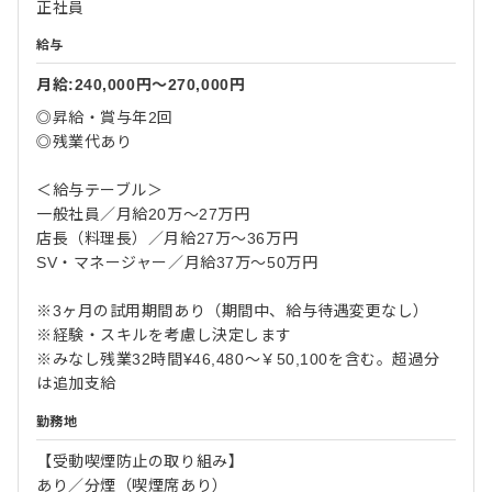
正社員
給与
月給:240,000円〜270,000円
◎昇給・賞与年2回
◎残業代あり
＜給与テーブル＞
一般社員／月給20万～27万円
店長（料理長）／月給27万～36万円
SV・マネージャー／月給37万～50万円
※3ヶ月の試用期間あり（期間中、給与待遇変更なし）
※経験・スキルを考慮し決定します
※みなし残業32時間¥46,480～￥50,100を含む。超過分
は追加支給
勤務地
【受動喫煙防止の取り組み】
あり／分煙（喫煙席あり）