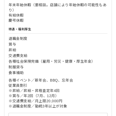
年末年始休暇（要相談。店舗により年始休暇の可能性もあ
り）
有給休暇
慶弔休暇
待遇・福利厚生
退職金制度
賞与
昇給
交通費支給
各種社会保険完備（雇用・労災・健康・厚生年金）
制服貸与
食事補助
各種イベント／新年会、BBQ、忘年会
従業員割引
※昇給／昇給・昇格査定年4回
※賞与／年2回（7月、12月）
※交通費支給／月上限20,000円
※退職金制度／勤続3年以上が対象