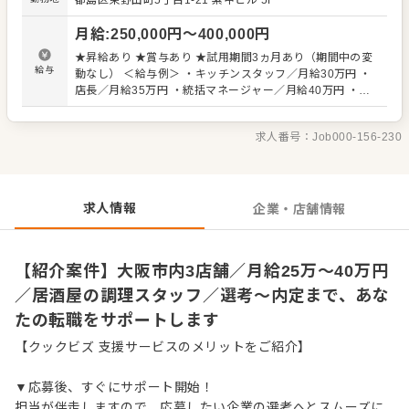
都島区東野田町5丁目1-21
紫甲ビル 5F
管理業務 ・まかないづくり ・後輩スタッフやアルバイトス
タッフの教育 ・洗浄や清掃など衛生管理 ・料理長の補助
月給
:
250,000
円〜
400,000
円
・新メニュー提案 など 入社後はスキルに合わせた業務から
お任せしますので、徐々に仕事の幅を広げていきましょ
★昇給あり ★賞与あり ★試用期間3ヵ月あり（期間中の変
う。成長をしっかりサポートしますので、経験に関わらず
給与
動なし） ＜給与例＞ ・キッチンスタッフ／月給30万円 ・
安心してスタートできる環境です。 ゆくゆくはステップア
店長／月給35万円 ・統括マネージャー／月給40万円 ・エ
ップなどもめざせます。
リアマネージャー／月給50万円 【みなし残業】 みなし残業
45時間¥62,663～を含む。超過分は別途支給。
求人番号：
Job000-156-230
求人情報
企業・店舗情報
【紹介案件】大阪市内3店舗／月給25万～40万円
／居酒屋の調理スタッフ／選考～内定まで、あな
たの転職をサポートします
【クックビズ 支援サービスのメリットをご紹介】
▼応募後、すぐにサポート開始！
担当が伴走しますので、応募したい企業の選考へとスムーズに