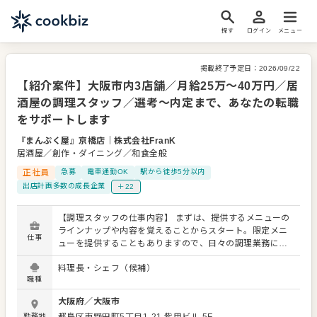
探す
ログイン
メニュー
掲載終了予定日：
2026/09/22
【紹介案件】大阪市内3店舗／月給25万～40万円／居
酒屋の調理スタッフ／選考～内定まで、あなたの転職
をサポートします
『まんぷく屋』京橋店
｜
株式会社FranK
居酒屋／創作・ダイニング／和食全般
正社員
急募
電車通勤OK
駅から徒歩5分以内
出店計画多数の成長企業
＋22
【調理スタッフの仕事内容】 まずは、提供するメニューの
ラインナップや内容を覚えることからスタート。限定メニ
仕事
ューを提供することもありますので、日々の調理業務に加
え、さまざまなスキルを活かしたり、習得できたりもしま
料理長・シェフ（候補）
す。 メニューの提案も可能です。ぜひアイデアを発信して
職種
ください。よりよいお店づくりのためのオペレーション改
善なども大歓迎です。 【具体的には…】 ・仕込みからや盛
大阪府
／
大阪市
り付けまでの調理全般 ・仕入れや在庫管理などキッチンの
勤務地