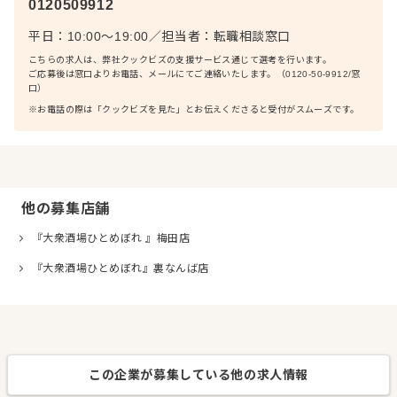
0120509912
平日：10:00〜19:00
／
担当者：
転職相談窓口
こちらの求人は、弊社クックビズの支援サービス通じて選考を行います。
ご応募後は窓口よりお電話、メールにてご連絡いたします。（0120-50-9912/窓
口）
※お電話の際は「クックビズを見た」とお伝えくださると受付がスムーズです。
他の募集店舗
『大衆酒場ひとめぼれ 』梅田店
『大衆酒場ひとめぼれ』裏なんば店
この企業が募集している他の求人情報