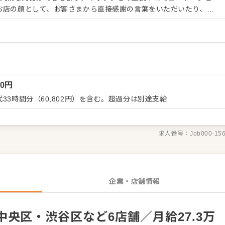
お店の顔として、お客さまから直接感謝の言葉をいただいたり、改
だくこともあります。内容は店舗メンバーに共有しながら、よりよ
い。オペレーション改善などのアイデアも大歓迎です。 【具体
内、オーダーテイク、レジ対応など接客全般 ・ドリンク作り、提供
応 など 入社後はスキルに合わせた業務からお
事の幅を広げていきましょう。成長をしっかりサポートしますので、
ートできる環境です。 ゆくゆくはステップアップなどもめざせま
00
円
33時間分（60,802円）を含む。超過分は別途支給
求人番号：
Job000-15
企業・店舗情報
央区・渋谷区など6店舗／月給27.3万