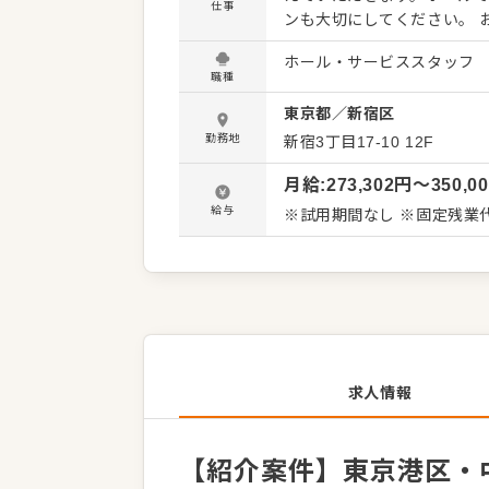
仕事
ンも大切にしてください。 
善要求などのご意見をいた
ホール・サービススタッフ
いお店づくりを心がけてくださ
職種
的には…】 ・お席へのご案
東京都
／
新宿区
・テーブルの片づけ、清掃 ・予約管理、電話対
任せしますので、徐々に仕
勤務地
新宿3丁目17-10
12F
経験に関わらず安心してスタ
月給
:
273,302
円〜
350,0
す。
給与
※試用期間なし ※固定残業代
求人情報
【紹介案件】東京港区・中