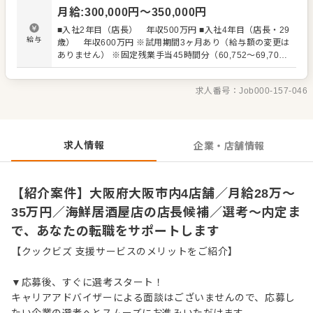
・スタッフの育成やマネジメント、シフト管理 など 入社
月給
:
300,000
円〜
350,000
円
後はスキルに合わせた業務からお任せしますので、徐々に
仕事の幅を広げていきましょう。成長をしっかりサポート
■入社2年目（店長） 年収500万円 ■入社4年目（店長・29
しますので、経験に関わらず安心してスタートできる環境
給与
歳） 年収600万円 ※試用期間3ヶ月あり（給与額の変更は
です。 ゆくゆくはさらにステップアップなどめざせます。
ありません） ※固定残業手当45時間分（60,752～69,700
円） ※超過分については追加で支給
求人番号：
Job000-157-046
求人情報
企業・店舗情報
【紹介案件】大阪府大阪市内4店舗／月給28万～
35万円／海鮮居酒屋店の店長候補／選考～内定ま
で、あなたの転職をサポートします
【クックビズ 支援サービスのメリットをご紹介】
▼応募後、すぐに選考スタート！
キャリアアドバイザーによる面談はございませんので、応募し