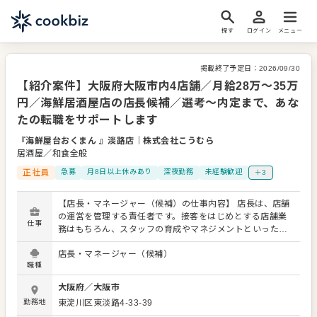
探す
ログイン
メニュー
掲載終了予定日：
2026/09/30
【紹介案件】大阪府大阪市内4店舗／月給28万～35万
円／海鮮居酒屋店の店長候補／選考～内定まで、あな
たの転職をサポートします
『海鮮屋台おくまん 』淡路店
｜
株式会社こうむら
居酒屋／和食全般
正社員
急募
月8日以上休みあり
深夜勤務
未経験歓迎
＋3
【店長・マネージャー（候補）の仕事内容】 店長は、店舗
の運営を管理する責任者です。接客をはじめとする店舗業
仕事
務はもちろん、スタッフの育成やマネジメントといった重
要な役割を担います。メインとなるのは、販促イベントや
店長・マネージャー（候補）
キャンペーンの企画なども含め、売上に繋げていくことで
職種
す。 全体のオペレーション改善などもお任せしますので、
あなたならではのアイデアを積極的に発信してください。
大阪府
／
大阪市
【具体的には…】 ・ホール、キッチンの全体管理 ・予約管
勤務地
東淀川区東淡路4-33-39
理、電話対応 ・接客、サービス全般 ・売上管理、在庫管理