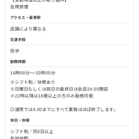
【受動喫煙防止の取り組み】
全席禁煙
アクセス・最寄駅
店舗により異なる
交通手段
徒歩
勤務時間
16時00分
〜
03時00分
※シフト制／休憩あり
※日曜日もしくは祝日の最終日は全店24:00閉店
※22時以降は18歳以上の方のみ勤務可能
◎通常では4:00までにすべて業務はほぼ終了します。
休日・休暇
シフト制／月8日以上
有給休暇