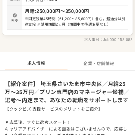
中央区鈴谷2-744-4
理、電話対応 ・接客、サービス全般 ・売上管理、在庫管理
・スタッフの育成やマネジメント、シフト管理 など 入社
月給
:
250,000
円〜
350,000
円
後はスキルに合わせた業務からお任せしますので、徐々に
仕事の幅を広げていきましょう。成長をしっかりサポート
※固定残業45時間（61,200～85,600円）含む。超過分は別
給与
しますので、経験に関わらず安心してスタートできる環境
途支給 ※試用期間2ヵ月（期間中の待遇変更なし）
です。 ゆくゆくはさらにステップアップなどめざせます。
求人番号：
Job000-158-088
求人情報
企業・店舗情報
【紹介案件】 埼玉県さいたま市中央区／月給25
万～35万円／プリン専門店のマネージャー候補／
選考～内定まで、あなたの転職をサポートします
【クックビズ 支援サービスのメリットをご紹介】
▼応募後、すぐに選考スタート！
キャリアアドバイザーによる面談はございませんので、応募し