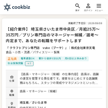
探す
ログイン
メニュー
掲載終了予定日：
2026/09/08
【紹介案件】 埼玉県さいたま市中央区／月給25万～
35万円／プリン専門店のマネージャー候補／選考～
内定まで、あなたの転職をサポートします
『 クラフトプリン専門店 vuke（ブーケ）』
｜
株式会社東京天竜
食品・小売・流通／パティスリー・製菓
正社員
電車通勤OK
駅から徒歩5分以内
月8日以上休みあり
社会保険完備
＋7
【店長・マネージャー（候補）の仕事内容】 店長は、店舗
の運営を管理する責任者です。接客をはじめとする店舗業
仕事
務はもちろん、スタッフの育成やマネジメントといった重
要な役割を担います。メインとなるのは、販促イベントや
店長・マネージャー（候補）
キャンペーンの企画なども含め、売上に繋げていくことで
職種
す。 全体のオペレーション改善などもお任せしますので、
あなたならではのアイデアを積極的に発信してください。
埼玉県
／
さいたま市
【具体的には…】 ・ホール、キッチンの全体管理 ・予約管
勤務地