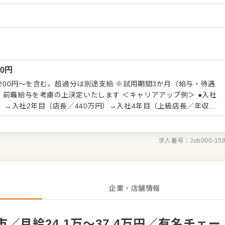
ーション改善などもお任せしますので、あなたならではのアイデア
）
 ・予約管
ビス全般 ・売上管理、在庫管理 ・スタッフの育成やマネジメン
長をしっかりサポートしますので、経験に関わらず安心してスター
くはさらにステップアップなどめざせます。
00
円
,200円～を含む。超過分は別途支給 ※試用期間3か月（給与・待遇
考慮の上決定いたします ＜キャリアアップ例＞ ●入社
円）→入社2年目（店長／440万円）→入社4年目（上級店長／年収
0歳／年収360万円）→入社4年目（店長／460万円）→入社7年目
600万円） ※年収は月給+諸手当+賞与年2回を想定したものになり
求人番号：
Job000-15
企業・店舗情報
／月給24.1万～37.4万円／有名チェー