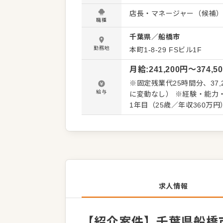
くことです。 全体のオペレ
店長・マネージャー（候補
を積極的に発信してください。 【具体的には…】 ・ホール、キッチンの全体管理
職種
理、電話対応 ・接客、サー
千葉県
／
船橋市
ト、シフト管理 など 入社後はスキルに合わせた業務からお任せしますので、徐々に仕事の幅
を広げていきましょう。成
勤務地
本町1-8-29 FSビル1F
トできる環境です。 ゆくゆ
月給
:
241,200
円〜
374,5
※固定残業代25時間分、37
給与
に変動なし） ※経験・能力・前職給与を
1年目（25歳／年収360万
480万円） ●入社1年目（2
（エリアマネージャー／年収
ます
求人情報
【紹介案件】千葉県船橋市