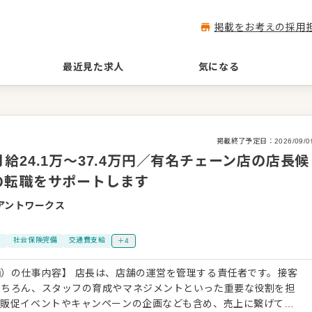
掲載をお考えの採用
最近見た求人
気になる
掲載終了予定日：
2026/09/0
24.1万～37.4万円／有名チェーン店の店長候
の転職をサポートします
アントワークス
り
社会保険完備
交通費支給
＋4
）の仕事内容】 店長は、店舗の運営を管理する責任者です。接客
もちろん、スタッフの育成やマネジメントといった重要な役割を担
、販促イベントやキャンペーンの企画なども含め、売上に繋げてい