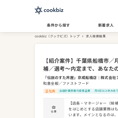
条件から探す
新着求人
cookbiz（クックビズ）トップ
求人検索結果
【紹介案件】千葉県船橋市／月給
補／選考～内定まで、あなた
『伝説のすた丼屋』京成船橋店
｜
株式会社
和食全般／ファストフード
正社員
出店計画多数の成長企業
月8日以上休みあ
【店長・マネージャー（候補
をはじめとする店舗業務は
仕事
います。メインとなるのは