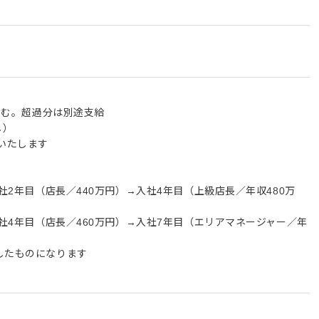
を含む。超過分は別途支給
し）
いたします
入社2年目（店長／440万円）→入社4年目（上級店長／年収480万
入社4年目（店長／460万円）→入社7年目（エリアマネージャー／年
したものになります