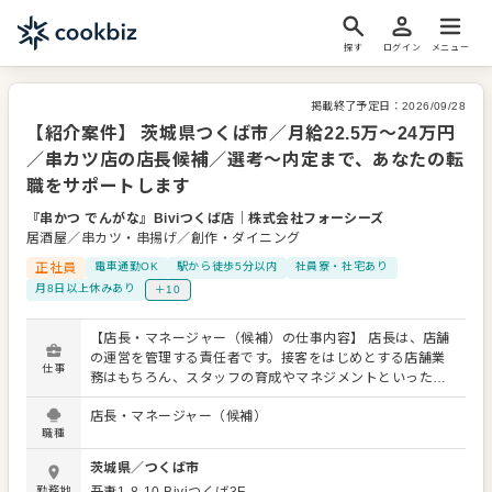
探す
ログイン
メニュー
掲載終了予定日：
2026/09/28
【紹介案件】 茨城県つくば市／月給22.5万～24万円
／串カツ店の店長候補／選考～内定まで、あなたの転
職をサポートします
『串かつ でんがな』Biviつくば店
｜
株式会社フォーシーズ
居酒屋／串カツ・串揚げ／創作・ダイニング
正社員
電車通勤OK
駅から徒歩5分以内
社員寮・社宅あり
月8日以上休みあり
＋10
【店長・マネージャー（候補）の仕事内容】 店長は、店舗
の運営を管理する責任者です。接客をはじめとする店舗業
仕事
務はもちろん、スタッフの育成やマネジメントといった重
要な役割を担います。メインとなるのは、販促イベントや
店長・マネージャー（候補）
キャンペーンの企画なども含め、売上に繋げていくことで
職種
す。 全体のオペレーション改善などもお任せしますので、
あなたならではのアイデアを積極的に発信してください。
茨城県
／
つくば市
【具体的には…】 ・ホール、キッチンの全体管理 ・予約管
勤務地