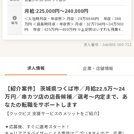
吾妻1-8-10
Biviつくば3F
理、電話対応 ・接客、サービス全般 ・売上管理、在庫管理
・スタッフの育成やマネジメント、シフト管理 など 入社
月給
:
225,000
円〜
240,000
円
後はスキルに合わせた業務からお任せしますので、徐々に
仕事の幅を広げていきましょう。成長をしっかりサポート
＜入社時月収・年収例＞ 月収：29万6948円 年収：366
しますので、経験に関わらず安心してスタートできる環境
給与
万円 ＜店長時月収・年収例＞ 月収：32万704円～34万500
です。 ゆくゆくはさらにステップアップなどめざせます。
円 年収：425万円～469万円 ※上記例はいずれも残業40
時間・深夜時間20時間の場合です ※年収例は更に各種手
当、賞与を含む ※試用期間なし
求人番号：
Job000-160-712
求人情報
企業・店舗情報
【紹介案件】 茨城県つくば市／月給22.5万～24
万円／串カツ店の店長候補／選考～内定まで、あ
なたの転職をサポートします
【クックビズ 支援サービスのメリットをご紹介】
▼応募後、すぐに選考スタート！
キャリアアドバイザーによる面談はございませんので、応募し