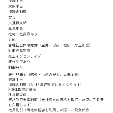
役職手当
家族手当
退職金制度
賞与
交通費支給
厚生年金
社宅・社員寮あり
昇給
各種社会保険完備（雇用・労災・健康・厚生年金）
財形貯蓄制度
売上インセンティブ
研修制度あり
制服貸与
慶弔見舞金（結婚・出産の祝金、見舞金等）
家族手当
退職金制度（入社3年経過で対象となります）
5連休取得の推進
独身寮完備
資格取得支援制度（会社認定の資格を取得した際に受験費
を負担します）
社員割引（当社直営店を利用した際に、飲食代金