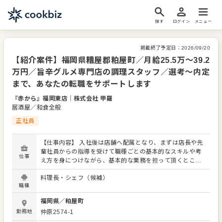
探す
ログイン
メニュー
掲載終了予定日：
2026/09/20
【紹介案件】福岡県糟屋郡粕屋町／月給25.5万～39.2
万円／旨辛グルメ専門店の調理スタッフ／選考～内定
まで、あなたの転職をサポートします
『赤から』福岡東店
｜
株式会社 甲羅
居酒屋／和食全般
正社員
【仕事内容】 入社後は店舗へ配属となり、まずは店長や先
輩社員からの指導を受けて職種ごとの基本的なスキルや考
仕事
え方を身につけながら、基本的な業務を担って頂くところ
からはじまります。 その後は、自力で担える業務範囲を広
料理長・シェフ（候補）
げていき、新たに入ってくるパートやアルバイトの方々や
職種
後輩社員への指導などを担って頂くようになります。 さら
にその先の未来として、店舗運営のプロとして店舗責任者
福岡県
／
粕屋町
やエリアやブランドのマネージャーとして活躍頂くだけで
勤務地
仲原2574-1
なく、マーケティング・商品企画・調達といった店舗運営