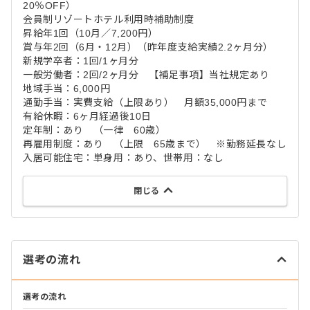
20％OFF）
会員制リゾートホテル利用時補助制度
昇給年1回（10月／7,200円）
賞与年2回（6月・12月）（昨年度支給実績2.2ヶ月分）
新規学卒者：1回/1ヶ月分
一般労働者：2回/2ヶ月分 【補足事項】当社規定あり
地域手当：6,000円
通勤手当：実費支給（上限あり） 月額35,000円まで
有給休暇：6ヶ月経過後10日
定年制：あり （一律 60歳）
再雇用制度：あり （上限 65歳まで） ※勤務延長なし
入居可能住宅：単身用：あり、世帯用：なし
閉じる
選考の流れ
選考の流れ