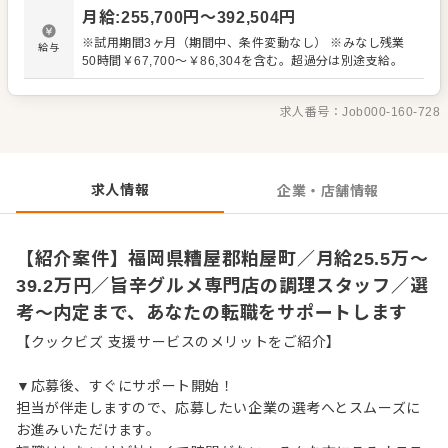
を支える部署や、人事・財務経理といった企業経営を支え
月給
:
255,700
円〜
392,504
円
る機能を担う部署で外食企業のより幅広い知識や経験を積
むこともできます。 【具体的には…】 ・仕込みから盛り付
※試用期間3ヶ月（期間中、条件変動なし） ※みなし残業
給与
けまでの調理全般 ・仕入れや在庫管理などキッチンの管理
50時間￥67,700～￥86,304を含む。超過分は別途支給。
業務 ・まかないづくり ・後輩スタッフやアルバイトスタッ
フの教育 ・洗浄や清掃など衛生管理 ・料理長の補助 ・新
メニュー提案 など
求人番号：
Job000-160-728
求人情報
企業・店舗情報
【紹介案件】福岡県糟屋郡粕屋町／月給25.5万～
39.2万円／旨辛グルメ専門店の調理スタッフ／選
考～内定まで、あなたの転職をサポートします
【クックビズ 支援サービスのメリットをご紹介】
▼応募後、すぐにサポート開始！
担当が伴走しますので、応募したい企業の選考へとスムーズに
お進みいただけます。