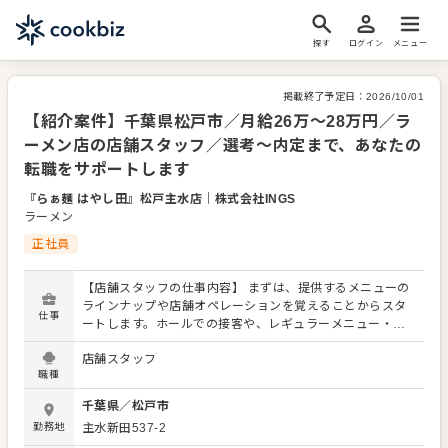
探す
ログイン
メニュー
掲載終了予定日：
2026/10/01
【紹介案件】千葉県松戸市／月給26万～28万円／ラ
ーメン店の店舗スタッフ／選考～内定まで、あなたの
転職をサポートします
『らぁ麺 はやし田』松戸主水店
｜
株式会社INGS
ラーメン
正社員
【店舗スタッフの仕事内容】 まずは、提供するメニューの
ラインナップや店舗オペレーションを覚えることからスタ
仕事
ートします。ホールでの接客や、レギュラーメニュー・限
定メニューなどの調理にも関わりますので、店舗業務全般
店舗スタッフ
に関わる幅広いスキルを身につけられます。 よりよいお店
職種
づくりのためのオペレーション改善などのアイデアも大歓
迎です。 【具体的には…】 ・お席へのご案内、オーダーテ
千葉県
／
松戸市
イク、レジ対応など接客全般 ・ドリンク作り、提供 ・予約
勤務地
主水新田537-2
管理、電話対応 ・仕込みから盛り付けまでの調理業務 ・食