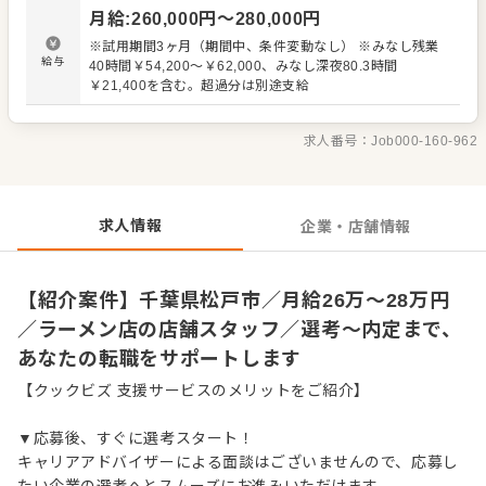
材の仕入れや在庫管理 ・アルバイトスタッフの教育 など
月給
:
260,000
円〜
280,000
円
入社後はスキルに合わせた業務からお任せしますので、
徐々に仕事の幅を広げていきましょう。先輩スタッフがあ
※試用期間3ヶ月（期間中、条件変動なし） ※みなし残業
なたの成長をサポートしますので、経験が浅い方も安心し
給与
40時間￥54,200～￥62,000、みなし深夜80.3時間
てスタートできる環境です。 ゆくゆくは、ステップアップ
￥21,400を含む。超過分は別途支給
もめざせます。
求人番号：
Job000-160-962
求人情報
企業・店舗情報
【紹介案件】千葉県松戸市／月給26万～28万円
／ラーメン店の店舗スタッフ／選考～内定まで、
あなたの転職をサポートします
【クックビズ 支援サービスのメリットをご紹介】
▼応募後、すぐに選考スタート！
キャリアアドバイザーによる面談はございませんので、応募し