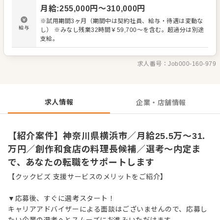
上管理、発注業務、在庫管理 ・スタッフの育成やマネジメ
月給
:
255,000
円〜
310,000
円
ント、シフト管理 など 入社後はスキルに合わせた業務か
らお任せしますので、徐々に仕事の幅を広げていきましょ
※試用期間3ヶ月（期間中は契約社員、給与・待遇は変動な
う。あなたの成長をサポートしますので、経験に関わらず
給与
し） ※みなし残業32時間￥59,700～を含む。超過分は別途
安心してスタートできる環境です。 ゆくゆくはステップア
支給。
ップや独り立ちなどもめざせます。
求人番号：
Job000-160-979
求人情報
企業・店舗情報
【紹介案件】神奈川県横浜市／月給25.5万～31.
万円／創作和食店の料理長候補／選考～内定ま
で、あなたの転職をサポートします
【クックビズ 支援サービスのメリットをご紹介】
▼応募後、すぐに選考スタート！
キャリアアドバイザーによる面談はございませんので、応募し