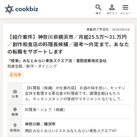
探す
ログイン
メニュー
掲載終了予定日：
2026/09/28
【紹介案件】神奈川県横浜市／月給25.5万～31.万円
／創作和食店の料理長候補／選考～内定まで、あなた
の転職をサポートします
『橙家』みなとみらい東急スクエア店
｜
豊田産業株式会社
和食全般／創作・ダイニング
正社員
【料理長（候補）の仕事内容】 お店の味を担い、キッチン
全体を管理する責任者が料理長です。調理全般はもちろ
仕事
ん、キッチンスタッフの育成やマネジメントなどもしてい
きます。また、定期的な新メニューの開発などもメインと
料理長・シェフ（候補）
なりますので、調理経験を存分に活かしてご活躍くださ
職種
い。キッチン内のオペレーション改善などもお任せしま
す。 【具体的には…】 ・厳選した肉や魚、野菜など食材の
神奈川県
／
横浜市
選定、仕入れ ・一品料理、コース料理、宴会料理などの仕
勤務地
西区みなとみらい2-3-8
みなとみらい東急スクエア4F
込みから盛り付けまで調理全般 ・メニュー開発、試作 ・売