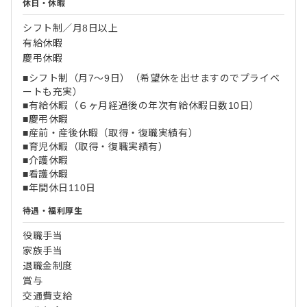
休日・休暇
シフト制／月8日以上
有給休暇
慶弔休暇
■シフト制（月7～9日）（希望休を出せますのでプライベ
ートも充実）
■有給休暇（６ヶ月経過後の年次有給休暇日数10日）
■慶弔休暇
■産前・産後休暇（取得・復職実績有）
■育児休暇（取得・復職実績有）
■介護休暇
■看護休暇
■年間休日110日
待遇・福利厚生
役職手当
家族手当
退職金制度
賞与
交通費支給