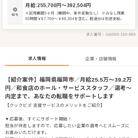
を支える部署や、人事・財務経理といった企業経営を支え
月給
:
255,700
円〜
392,504
円
る機能を担う部署で外食企業のより幅広い知識や経験を積
むこともできます。 【具体的には…】 ・仕込みから盛り付
※試用期間3ヶ月（期間中、条件変動なし） ※みなし残業
給与
けまでの調理全般 ・仕入れや在庫管理などキッチンの管理
50時間￥67,700～￥86,304を含む。超過分は別途支給。
業務 ・まかないづくり ・後輩スタッフやアルバイトスタッ
フの教育 ・洗浄や清掃など衛生管理 ・料理長の補助 ・新
メニュー提案 など
求人番号：
Job000-160-999
求人情報
企業・店舗情報
【紹介案件】福岡県福岡市／月給25.5万～39.2万
円／和食店のホール・サービススタッフ／選考～
内定まで、あなたの転職をサポートします
【クックビズ 支援サービスのメリットをご紹介】
▼応募後、すぐにサポート開始！
担当が伴走しますので、応募したい企業の選考へとスムーズに
お進みいただけます。