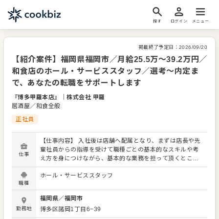
探す
ログイン
メニュー
掲載終了予定日：
2026/09/20
【紹介案件】福岡県福岡市／月給25.5万～39.2万円／
和食店のホール・サービススタッフ／選考～内定ま
で、あなたの転職をサポートします
『博多甲羅本店』
｜
株式会社 甲羅
居酒屋／和食全般
正社員
【仕事内容】 入社後は店舗へ配属となり、まずは店長や先
輩社員からの指導を受けて職種ごとの基本的なスキルや考
仕事
え方を身につけながら、基本的な業務を担って頂くところ
からはじまります。 その後は、自力で担える業務範囲を広
ホール・サービススタッフ
げていき、新たに入ってくるパートやアルバイトの方々や
職種
後輩社員への指導などを担って頂くようになります。 さら
にその先の未来として、店舗運営のプロとして店舗責任者
福岡県
／
福岡市
やエリアやブランドのマネージャーとして活躍頂くだけで
勤務地
博多区諸岡1丁目6−39
なく、マーケティング・商品企画・調達といった店舗運営