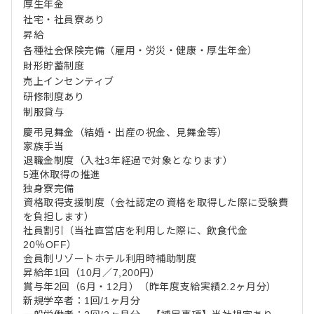
厚生年金
社宅・社員寮あり
昇給
各種社会保険完備（雇用・労災・健康・厚生年金）
財形貯蓄制度
売上インセンティブ
研修制度あり
制服貸与
慶弔見舞金（結婚・出産の祝金、見舞金等）
家族手当
退職金制度（入社3年経過で対象となります）
5連休取得の推進
独身寮完備
資格取得支援制度（会社認定の資格を取得した際に受験費
を負担します）
社員割引（当社直営店を利用した際に、飲食代金
20％OFF）
会員制リゾートホテル利用時補助制度
昇給年1回（10月／7,200円）
賞与年2回（6月・12月）（昨年度支給実績2.2ヶ月分）
新規学卒者：1回/1ヶ月分