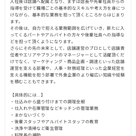
入社後は店舗へ配属となり、まずは店長や先輩社員からの
指導を受けて職種ごとの基本的なスキルや考え方を身につ
けながら、基本的な業務を担って頂くところからはじまり
ます。
その後は、自力で担える業務範囲を広げていき、新たに入
ってくるパートやアルバイトの方々や後輩社員への指導な
どを担って頂くようになります。
さらにその先の未来として、店舗運営のプロとして店舗責
任者やエリアやブランドのマネージャーとして活躍頂くだ
けでなく、マーケティング・商品企画・調達といった店舗
運営を支える部署や、人事・財務経理といった企業経営を
支える機能を担う部署で外食企業のより幅広い知識や経験
を積むこともできます。
【具体的には…】
・仕込みから盛り付けまでの調理全般
・仕入れや在庫管理などキッチンの管理業務
・まかないづくり
・後輩スタッフやアルバイトスタッフの教育
・洗浄や清掃など衛生管理
・料理長の補助