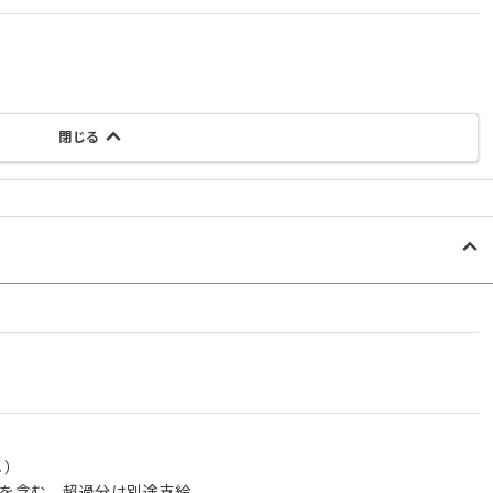
閉じる
し）
000を含む。超過分は別途支給。