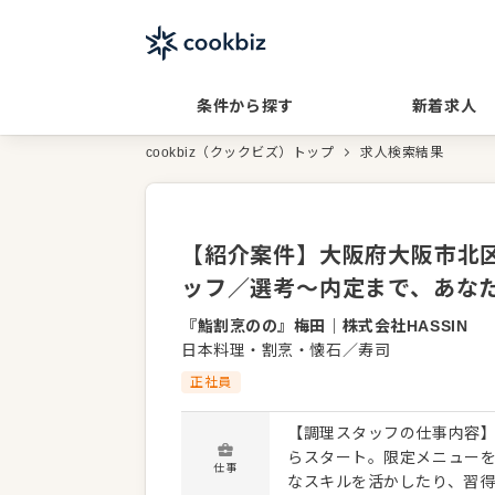
条件から探す
新着求人
cookbiz（クックビズ）トップ
求人検索結果
【紹介案件】大阪府大阪市北区
ッフ／選考～内定まで、あな
『鮨割烹のの』梅田
｜
株式会社HASSIN
日本料理・割烹・懐石／寿司
正社員
【調理スタッフの仕事内容】
らスタート。限定メニュー
仕事
なスキルを活かしたり、習得