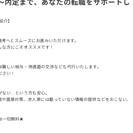
～内定まで、あなたの転職をサポートし
紹介】
選考へとスムーズにお進みいただけます。
んな方にこそオススメです！
は難しい給与・待遇面の交渉なども代行いたします。
ださい！
がない…という方も安心。
成や面接対策、求人票には載っていない情報の提供などをおこない、
は一切無料★
。