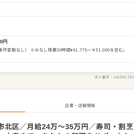
お店づくりのためのオペレーション改善なども大歓迎です。 【具
盛り付けまでの調理全般 ・仕入れや在庫管理などキッチンの管理業
輩スタッフやアルバイトスタッフの教育 ・洗浄や清掃など衛生管理
せた業務からお任せしますの
ていきましょう。成長をしっかりサポートしますので、経験に関わら
境です。 ゆくゆくはステップアップなどもめざせます。
00
円
変動なし） ※みなし残業30時間¥41,775～￥51,000を含む。
求人番号：
Job000-16
企業・店舗情報
北区／月給24万～35万円／寿司・割烹