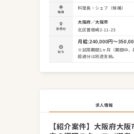
発信してください。よりよい
料理長・シェフ（候補）
体的には…】 ・仕込みから
職種
務 ・まかないづくり ・後
大阪府
／
大阪市
・料理長の補助 ・新メニュー提案 など 入社後はスキルに合わ
で、徐々に仕事の幅を広げ
勤務地
北区曽根崎2-11-23
ず安心してスタートできる環
月給
:
240,000
円〜
350,0
※試用期間1ヶ月（期間中、条件
給与
超過分は別途支給。
求人情報
【紹介案件】大阪府大阪市