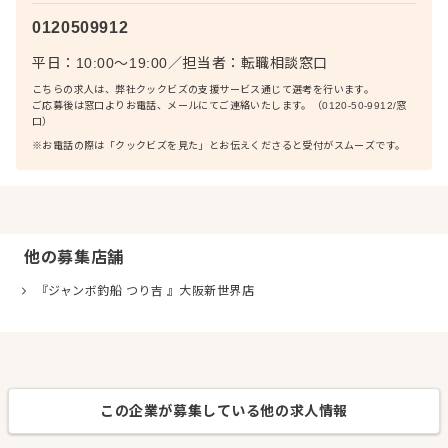
0120509912
平日：10:00〜19:00
／
担当者：
転職相談窓口
こちらの求人は、弊社クックビズの支援サービス通じて選考を行います。
ご応募後は窓口よりお電話、メールにてご連絡いたします。（0120-50-9912/窓
口）
※お電話の際は「クックビズを見た」とお伝えくださると受付がスムーズです。
他の募集店舗
『ジャンボ釣船 つり吉 』大阪新世界店
この企業が募集している他の求人情報