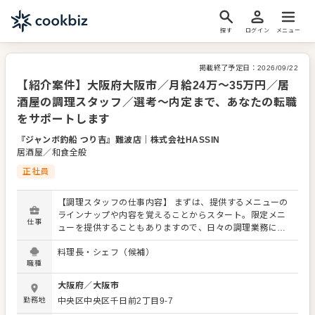
探す
ログイン
メニュー
掲載終了予定日：
2026/09/22
【紹介案件】大阪府大阪市／月給24万～35万円／居
酒屋の調理スタッフ／選考～内定まで、あなたの転職
をサポートします
『ジャンボ釣船 つり吉』難波店
｜
株式会社HASSIN
居酒屋／和食全般
正社員
【調理スタッフの仕事内容】 まずは、提供するメニューの
ラインナップや内容を覚えることからスタート。限定メニ
仕事
ューを提供することもありますので、日々の調理業務に加
え、さまざまなスキルを活かしたり、習得できたりもしま
料理長・シェフ（候補）
す。 メニューの提案も可能です。ぜひアイデアを発信して
職種
ください。よりよいお店づくりのためのオペレーション改
善なども大歓迎です。 【具体的には…】 ・仕込みから盛り
大阪府
／
大阪市
付けまでの調理全般 ・仕入れや在庫管理などキッチンの管
勤務地
中央区中央区千日前2丁目9-7
理業務 ・まかないづくり ・後輩スタッフやアルバイトスタ