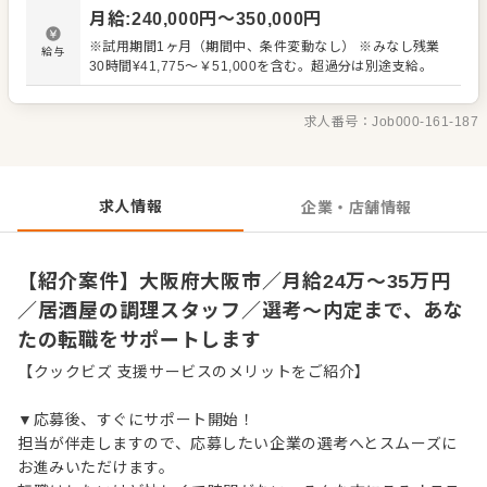
ッフの教育 ・洗浄や清掃など衛生管理 ・料理長の補助 ・
月給
:
240,000
円〜
350,000
円
新メニュー提案 など 入社後はスキルに合わせた業務からお
任せしますので、徐々に仕事の幅を広げていきましょう。
※試用期間1ヶ月（期間中、条件変動なし） ※みなし残業
給与
成長をしっかりサポートしますので、経験に関わらず安心
30時間¥41,775～￥51,000を含む。超過分は別途支給。
してスタートできる環境です。 ゆくゆくはステップアップ
などもめざせます。
求人番号：
Job000-161-187
求人情報
企業・店舗情報
【紹介案件】大阪府大阪市／月給24万～35万円
／居酒屋の調理スタッフ／選考～内定まで、あな
たの転職をサポートします
【クックビズ 支援サービスのメリットをご紹介】
▼応募後、すぐにサポート開始！
担当が伴走しますので、応募したい企業の選考へとスムーズに
お進みいただけます。