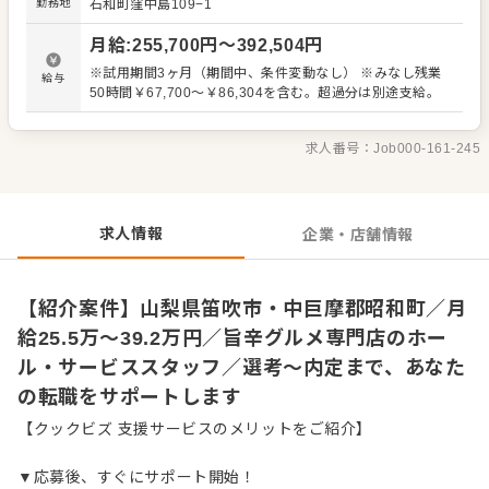
勤務地
石和町窪中島109−1
なく、マーケティング・商品企画・調達といった店舗運営
を支える部署や、人事・財務経理といった企業経営を支え
月給
:
255,700
円〜
392,504
円
る機能を担う部署で外食企業のより幅広い知識や経験を積
むこともできます。 【具体的には…】 ・仕込みから盛り付
※試用期間3ヶ月（期間中、条件変動なし） ※みなし残業
給与
けまでの調理全般 ・仕入れや在庫管理などキッチンの管理
50時間￥67,700～￥86,304を含む。超過分は別途支給。
業務 ・まかないづくり ・後輩スタッフやアルバイトスタッ
フの教育 ・洗浄や清掃など衛生管理 ・料理長の補助 ・新
メニュー提案 など
求人番号：
Job000-161-245
求人情報
企業・店舗情報
【紹介案件】山梨県笛吹市・中巨摩郡昭和町／月
給25.5万～39.2万円／旨辛グルメ専門店のホー
ル・サービススタッフ／選考～内定まで、あなた
の転職をサポートします
【クックビズ 支援サービスのメリットをご紹介】
▼応募後、すぐにサポート開始！