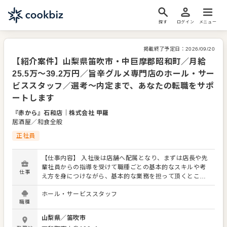
探す
ログイン
メニュー
掲載終了予定日：
2026/09/20
【紹介案件】山梨県笛吹市・中巨摩郡昭和町／月給
25.5万～39.2万円／旨辛グルメ専門店のホール・サー
ビススタッフ／選考～内定まで、あなたの転職をサポ
ートします
『赤から』石和店
｜
株式会社 甲羅
居酒屋／和食全般
正社員
【仕事内容】 入社後は店舗へ配属となり、まずは店長や先
輩社員からの指導を受けて職種ごとの基本的なスキルや考
仕事
え方を身につけながら、基本的な業務を担って頂くところ
からはじまります。 その後は、自力で担える業務範囲を広
ホール・サービススタッフ
げていき、新たに入ってくるパートやアルバイトの方々や
職種
後輩社員への指導などを担って頂くようになります。 さら
にその先の未来として、店舗運営のプロとして店舗責任者
山梨県
／
笛吹市
やエリアやブランドのマネージャーとして活躍頂くだけで