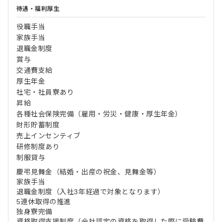
待遇・福利厚生
役職手当
家族手当
退職金制度
賞与
交通費支給
厚生年金
社宅・社員寮あり
昇給
各種社会保険完備（雇用・労災・健康・厚生年金）
財形貯蓄制度
売上インセンティブ
研修制度あり
制服貸与
慶弔見舞金（結婚・出産の祝金、見舞金等）
家族手当
退職金制度（入社3年経過で対象となります）
5連休取得の推進
独身寮完備
資格取得支援制度（会社認定の資格を取得した際に受験費