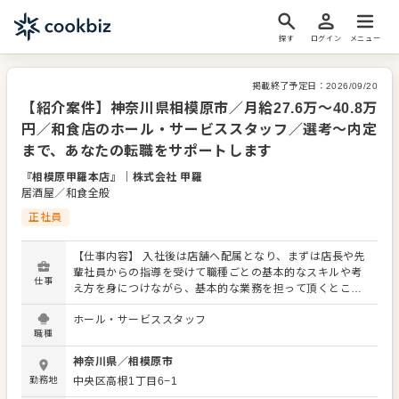
探す
ログイン
メニュー
掲載終了予定日：
2026/09/20
【紹介案件】神奈川県相模原市／月給27.6万～40.8万
円／和食店のホール・サービススタッフ／選考～内定
まで、あなたの転職をサポートします
『相模原甲羅本店』
｜
株式会社 甲羅
居酒屋／和食全般
正社員
【仕事内容】 入社後は店舗へ配属となり、まずは店長や先
輩社員からの指導を受けて職種ごとの基本的なスキルや考
仕事
え方を身につけながら、基本的な業務を担って頂くところ
からはじまります。 その後は、自力で担える業務範囲を広
ホール・サービススタッフ
げていき、新たに入ってくるパートやアルバイトの方々や
職種
後輩社員への指導などを担って頂くようになります。 さら
にその先の未来として、店舗運営のプロとして店舗責任者
神奈川県
／
相模原市
やエリアやブランドのマネージャーとして活躍頂くだけで
勤務地
中央区高根1丁目6−1
なく、マーケティング・商品企画・調達といった店舗運営