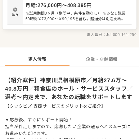
を支える部署や、人事・財務経理といった企業経営を支え
月給
:
276,000
円〜
408,395
円
る機能を担う部署で外食企業のより幅広い知識や経験を積
むこともできます。 【具体的には…】 ・仕込みから盛り付
※試用期間3ヶ月（期間中、条件変動なし） ※みなし残業
給与
けまでの調理全般 ・仕入れや在庫管理などキッチンの管理
50時間￥73,000～￥90,195を含む。超過分は別途支給。
業務 ・まかないづくり ・後輩スタッフやアルバイトスタッ
フの教育 ・洗浄や清掃など衛生管理 ・料理長の補助 ・新
メニュー提案 など
求人番号：
Job000-161-250
求人情報
企業・店舗情報
【紹介案件】神奈川県相模原市／月給27.6万～
40.8万円／和食店のホール・サービススタッフ／
選考～内定まで、あなたの転職をサポートします
【クックビズ 支援サービスのメリットをご紹介】
▼応募後、すぐにサポート開始！
担当が伴走しますので、応募したい企業の選考へとスムーズに
お進みいただけます。