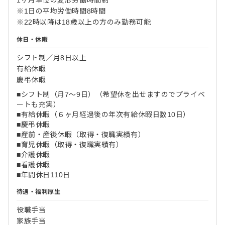
※1日の平均労働時間8時間
※22時以降は18歳以上の方のみ勤務可能
休日・休暇
シフト制／月8日以上
有給休暇
慶弔休暇
■シフト制（月7～9日）（希望休を出せますのでプライベ
ートも充実）
■有給休暇（６ヶ月経過後の年次有給休暇日数10日）
■慶弔休暇
■産前・産後休暇（取得・復職実績有）
■育児休暇（取得・復職実績有）
■介護休暇
■看護休暇
■年間休日110日
待遇・福利厚生
役職手当
家族手当