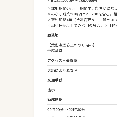
月給:221,000円〜280,000円
※試用期間6ヶ月（期間中、条件変動な
※みなし残業20時間￥25,700を含む
※契約期間1年（待遇変更なし／賞与あ
※副料理長以上での採用の場合、入社時
勤務地
【受動喫煙防止の取り組み】
全席禁煙
アクセス・最寄駅
店舗により異なる
交通手段
徒歩
勤務時間
09時00分
〜
22時30分