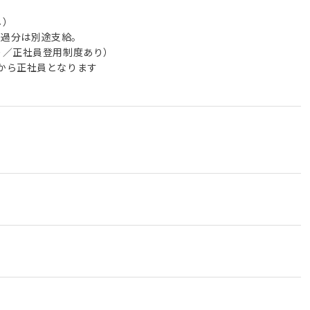
し）
。超過分は別途支給。
り／正社員登用制度あり）
から正社員となります