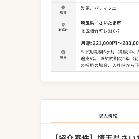
い商品開発に挑戦するなど活躍のフィールドも
製菓、パティシエ
掃、衛生管理 ・クリームや
職種
形、焼成、仕上げ） ・材料の発注、在庫管理 など
埼玉県
／
さいたま市
しますので、徐々に仕事の
わらず安心してスタートで
勤務地
北区植竹町1-816-7
業務へのステップアップも
月給
:
221,000
円〜
280,0
す。
※試用期間6ヶ月（期間中、条
給与
途支給。 ※契約期間1年（
の採用の場合、入社時から
求人情報
【紹介案件】埼玉県さいた