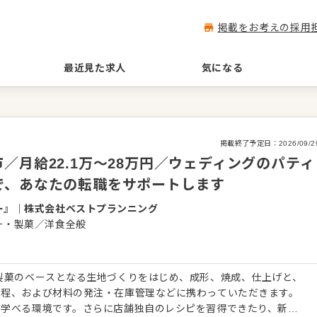
掲載をお考えの採用
最近見た求人
気になる
掲載終了予定日：
2026/09/2
／月給22.1万～28万円／ウェディングのパティ
で、あなたの転職をサポートします
ー』
｜
株式会社ベストプランニング
ー・製菓／洋食全般
製菓のベースとなる生地づくりをはじめ、成形、焼成、仕上げと、
工程、および材料の発注・在庫管理などに携わっていただきます。
が学べる環境です。さらに店舗独自のレシピを習得できたり、新し