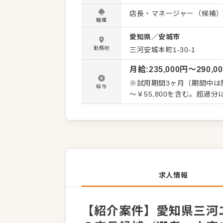
くことです。 全体のオペレ
店長・マネージャー（候補
を積極的に発信してください。 【具体的には…】 ・ホール、キッチンの全体管理
職種
理、電話対応 ・接客、サー
愛知県
／
安城市
ト、シフト管理 など 入社後はスキルに合わせた業務からお任せしますので、徐々に仕事の幅
を広げていきましょう。成
勤務地
三河安城本町1-30-1
トできる環境です。 ゆくゆ
月給
:
235,000
円〜
290,0
※試用期間3ヶ月（期間中は契
給与
～￥55,800を含む。超過
求人情報
【紹介案件】愛知県三河エ