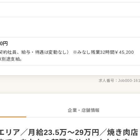
ーション改善などもお任せしますので、あなたならではのアイデア
）
 ・予約管
ビス全般 ・売上管理、在庫管理 ・スタッフの育成やマネジメン
長をしっかりサポートしますので、経験に関わらず安心してスター
くはさらにステップアップなどめざせます。
00
円
約社員、給与・待遇は変動なし） ※みなし残業32時間￥45,200
分は別途支給。
求人番号：
Job000-16
企業・店舗情報
リア／月給23.5万～29万円／焼き肉店