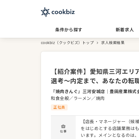
条件から探す
新着求人
cookbiz（クックビズ）トップ
求人検索結果
【紹介案件】愛知県三河エリア
選考～内定まで、あなたの転
『焼肉きんぐ』三河安城店
｜
豊田産業株式
和食全般／ラーメン／焼肉
正社員
【店長・マネージャー（候補
をはじめとする店舗業務は
仕事
います。メインとなるのは