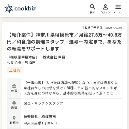
探す
ログイン
メニュー
掲載終了予定日：
2026/09/20
【紹介案件】神奈川県相模原市／月給27.6万～40.8万
円／和食店の調理スタッフ／選考～内定まで、あなた
の転職をサポートします
『相模原甲羅本店』
｜
株式会社 甲羅
和食全般／居酒屋
正社員
【仕事内容】 入社後は店舗へ配属となり、まずは店長や先
輩社員からの指導を受けて職種ごとの基本的なスキルや考
仕事
え方を身につけながら、基本的な業務を担って頂くところ
からはじまります。 その後は、自力で担える業務範囲を広
調理・キッチンスタッフ
げていき、新たに入ってくるパートやアルバイトの方々や
職種
後輩社員への指導などを担って頂くようになります。 さら
にその先の未来として、店舗運営のプロとして店舗責任者
神奈川県
／
相模原市
やエリアやブランドのマネージャーとして活躍頂くだけで
勤務地
中央区高根1丁目6−1
なく、マーケティング・商品企画・調達といった店舗運営