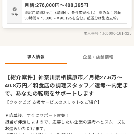
を支える部署や、人事・財務経理といった企業経営を支え
月給
:
276,000
円〜
408,395
円
る機能を担う部署で外食企業のより幅広い知識や経験を積
むこともできます。 【具体的には…】 ・仕込みから盛り付
※試用期間3ヶ月（期間中、条件変動なし） ※みなし残業
給与
けまでの調理全般 ・仕入れや在庫管理などキッチンの管理
50時間￥73,000～￥90,195を含む。超過分は別途支給。
業務 ・まかないづくり ・後輩スタッフやアルバイトスタッ
フの教育 ・洗浄や清掃など衛生管理 ・料理長の補助 ・新
メニュー提案 など
求人番号：
Job000-161-325
求人情報
企業・店舗情報
【紹介案件】神奈川県相模原市／月給27.6万～
40.8万円／和食店の調理スタッフ／選考～内定ま
で、あなたの転職をサポートします
【クックビズ 支援サービスのメリットをご紹介】
▼応募後、すぐにサポート開始！
担当が伴走しますので、応募したい企業の選考へとスムーズに
お進みいただけます。