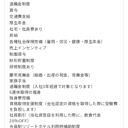
退職金制度
賞与
交通費支給
厚生年金
社宅・社員寮あり
昇給
各種社会保険完備（雇用・労災・健康・厚生年金）
売上インセンティブ
制服貸与
財形貯蓄制度
研修制度あり
慶弔見舞金（結婚・出産の祝金、見舞金等）
家族手当
退職金制度（入社3年経過で対象となります）
5連休取得の推進
独身寮完備
資格取得支援制度（会社認定の資格を取得した際に受験費
を負担します）
社員割引（当社直営店を利用した際に、飲食代金
20％OFF）
会員制リゾートホテル利用時補助制度