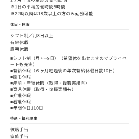
※1日の平均労働時間8時間
※22時以降は18歳以上の方のみ勤務可能
休日・休暇
シフト制／月8日以上
有給休暇
慶弔休暇
■シフト制（月7～9日）（希望休を出せますのでプライベ
ートも充実）
■有給休暇（６ヶ月経過後の年次有給休暇日数10日）
■慶弔休暇
■産前・産後休暇（取得・復職実績有）
■育児休暇（取得・復職実績有）
■介護休暇
■看護休暇
■年間休日110日
待遇・福利厚生
役職手当
家族手当