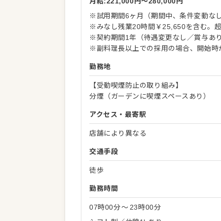
月給:221,000円〜280,000円
※試用期間6ヶ月（期間中、条件変動な
※みなし残業20時間￥25,650を含む
※契約期間1年（待遇変更なし／賞与あ
※副料理長以上での採用の場合、開始時
勤務地
【受動喫煙防止の取り組み】
分煙（ガーデンに喫煙スペースあり）
アクセス・最寄駅
店舗により異なる
交通手段
徒歩
勤務時間
07時00分
〜
23時00分