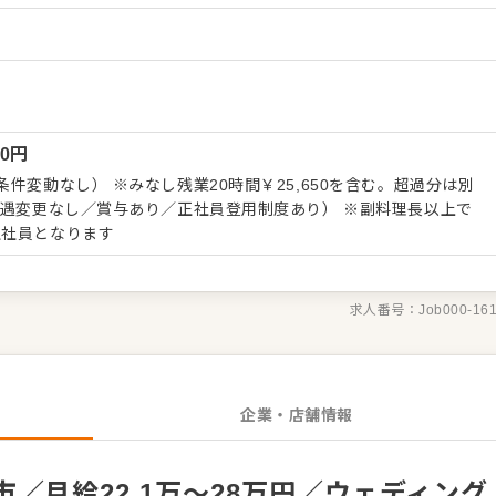
あります。 【具体的には…】 ・工房、ラボの清
フルーツの下ごしらえ全般 ・スイーツ製造全般（生地づくり、成
 入社後はスキルに合わせた業務からお任せ
幅を広げていきましょう。成長をサポートする体制もあり、経験に関
きる環境です。製造スキルをしっかり身につけたら、マネジメント
可能ですし、店舗運営のノウハウも学べるので独り立ちも目指せま
00
円
件変動なし） ※みなし残業20時間￥25,650を含む。超過分は別
待遇変更なし／賞与あり／正社員登用制度あり） ※副料理長以上で
正社員となります
求人番号：
Job000-16
企業・店舗情報
／月給22.1万～28万円／ウェディング