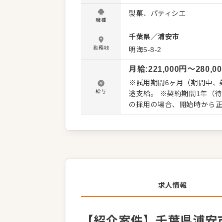
い商品開発に挑戦するなど活躍のフィールドも
製菓、パティシエ
掃、衛生管理 ・クリームや
職種
形、焼成、仕上げ） ・材料の発注、在庫管理 など
千葉県
／
浦安市
しますので、徐々に仕事の
わらず安心してスタートで
勤務地
明海5-8-2
業務へのステップアップも
月給
:
221,000
円〜
280,0
す。
※試用期間6ヶ月（期間中、条
給与
途支給。 ※契約期間1年（
の採用の場合、開始時から
求人情報
【紹介案件】千葉県浦安市