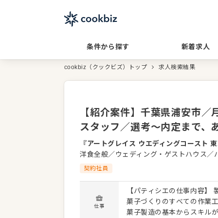
条件から探す
新着求人
cookbiz（クックビズ）トップ
求人検索結果
【紹介案件】千葉県浦安市／月
スタッフ／選考～内定まで、
『アートグレイス ウエディングコースト 
洋食全般／ウェディング・ゲストハウス／
契約社員
【パティシエの仕事内容】 
菓子づくりのすべての作業
仕事
菓子製造の基本からスキル