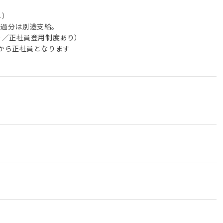
し）
。超過分は別途支給。
り／正社員登用制度あり）
から正社員となります