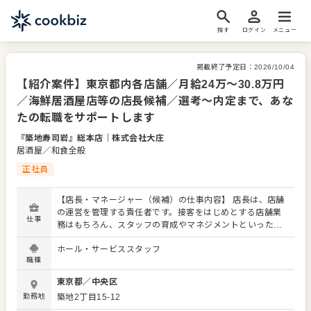
探す
ログイン
メニュー
掲載終了予定日：
2026/10/04
【紹介案件】東京都内各店舗／月給24万～30.8万円
／海鮮居酒屋店等の店長候補／選考～内定まで、あな
たの転職をサポートします
『築地寿司岩』総本店
｜
株式会社大庄
居酒屋／和食全般
正社員
【店長・マネージャー（候補）の仕事内容】 店長は、店舗
の運営を管理する責任者です。接客をはじめとする店舗業
仕事
務はもちろん、スタッフの育成やマネジメントといった重
要な役割を担います。メインとなるのは、販促イベントや
ホール・サービススタッフ
キャンペーンの企画なども含め、売上に繋げていくことで
職種
す。 全体のオペレーション改善などもお任せしますので、
あなたならではのアイデアを積極的に発信してください。
東京都
／
中央区
【具体的には…】 ・ホール、キッチンの全体管理 ・予約管
勤務地
築地2丁目15-12
理、電話対応 ・接客、サービス全般 ・売上管理、在庫管理