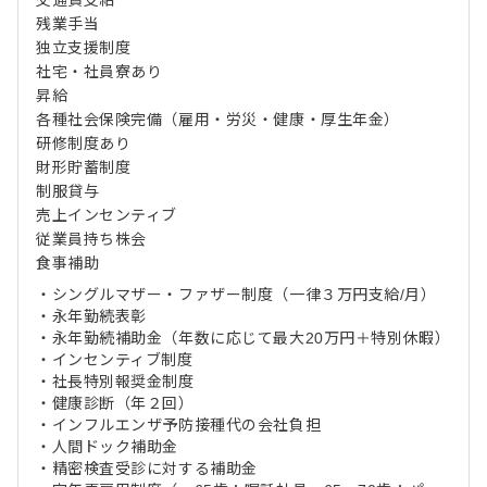
残業手当
独立支援制度
社宅・社員寮あり
昇給
各種社会保険完備（雇用・労災・健康・厚生年金）
研修制度あり
財形貯蓄制度
制服貸与
売上インセンティブ
従業員持ち株会
食事補助
・シングルマザー・ファザー制度（一律３万円支給/月）
・永年勤続表彰
・永年勤続補助金（年数に応じて最大20万円＋特別休暇）
・インセンティブ制度
・社⻑特別報奨金制度
・健康診断（年２回）
・インフルエンザ予防接種代の会社負担
・人間ドック補助金
・精密検査受診に対する補助金