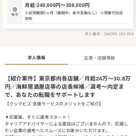
・スタッフの育成やマネジメント、シフト管理 など 入社
月給
:
240,000
円〜
308,000
円
後はスキルに合わせた業務からお任せしますので、徐々に
仕事の幅を広げていきましょう。成長をしっかりサポート
※試用期間3ヶ月（期間中、条件変動なし） ※残業代別途
給与
しますので、経験に関わらず安心してスタートできる環境
支給
です。 ゆくゆくはさらにステップアップなどめざせます。
求人番号：
Job000-161-654
求人情報
企業・店舗情報
【紹介案件】東京都内各店舗／月給24万～30.8万
円／海鮮居酒屋店等の店長候補／選考～内定ま
で、あなたの転職をサポートします
【クックビズ 支援サービスのメリットをご紹介】
▼応募後、すぐに選考スタート！
キャリアアドバイザーによる面談はございませんので、応募し
たい企業の選考へとスムーズにお進みいただけます。