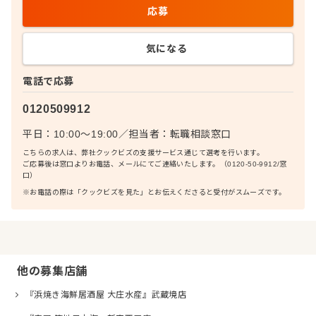
応募
気になる
電話で応募
0120509912
平日：10:00〜19:00
／
担当者：
転職相談窓口
こちらの求人は、弊社クックビズの支援サービス通じて選考を行います。
ご応募後は窓口よりお電話、メールにてご連絡いたします。（0120-50-9912/窓
口）
※お電話の際は「クックビズを見た」とお伝えくださると受付がスムーズです。
他の募集店舗
『浜焼き海鮮居酒屋 大庄水産』武蔵境店