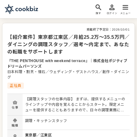
探す
ログイン
メニュー
掲載終了予定日：
2026/10/01
【紹介案件】東京都江東区／月給25.2万～35.5万円／
ダイニングの調理スタッフ／選考～内定まで、あなた
の転職をサポートします
『THE PENTHOUSE with weekend terrace』
｜
株式会社ポジティブ
ドリームパーソンズ
日本料理・割烹・懐石／ウェディング・ゲストハウス／創作・ダイニン
グ
正社員
【調理スタッフの仕事内容】 まずは、提供するメニューの
ラインナップや内容を覚えることからスタート。限定メニ
仕事
ューを提供することもありますので、日々の調理業務に加
え、さまざまなスキルを活かしたり、習得できたりもしま
調理・キッチンスタッフ
す。 メニューの提案も可能です。ぜひアイデアを発信して
職種
ください。よりよいお店づくりのためのオペレーション改
善なども大歓迎です。 【具体的には…】 ・仕込みから盛り
東京都
／
江東区