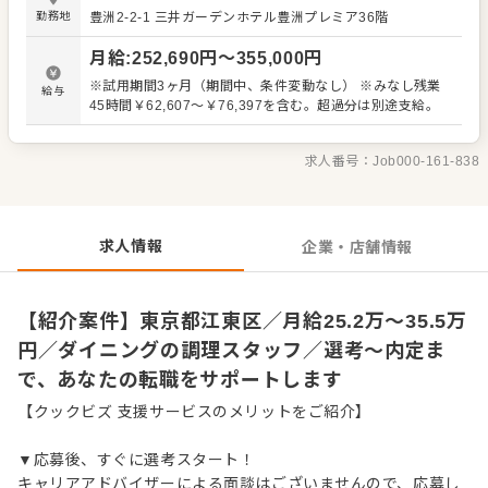
付けまでの調理全般 ・仕入れや在庫管理などキッチンの管
勤務地
豊洲2-2-1
三井ガーデンホテル豊洲プレミア36階
理業務 ・まかないづくり ・後輩スタッフやアルバイトスタ
ッフの教育 ・洗浄や清掃など衛生管理 ・料理長の補助 ・
月給
:
252,690
円〜
355,000
円
新メニュー提案 など 入社後はスキルに合わせた業務からお
任せしますので、徐々に仕事の幅を広げていきましょう。
※試用期間3ヶ月（期間中、条件変動なし） ※みなし残業
給与
成長をしっかりサポートしますので、経験に関わらず安心
45時間￥62,607～￥76,397を含む。超過分は別途支給。
してスタートできる環境です。 ゆくゆくはステップアップ
などもめざせます。
求人番号：
Job000-161-838
求人情報
企業・店舗情報
【紹介案件】東京都江東区／月給25.2万～35.5万
円／ダイニングの調理スタッフ／選考～内定ま
で、あなたの転職をサポートします
【クックビズ 支援サービスのメリットをご紹介】
▼応募後、すぐに選考スタート！
キャリアアドバイザーによる面談はございませんので、応募し