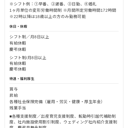
※シフト例：①早番、②遅番、③日勤、④婚礼
1ヶ月単位の変形労働時間制 ※月間所定労働時間172時間
※22時以降は18歳以上の方のみ勤務可能
休日・休暇
シフト制／月8日以上
有給休暇
慶弔休暇
シフト制/月8日以上
有給休暇
慶弔休暇
待遇・福利厚生
賞与
昇給
各種社会保険完備（雇用・労災・健康・厚生年金）
残業手当
■各種支援制度／出産育児支援制度、転勤時引越代補助制
度、社内施設使用割引制度、ウェディング社内紹介支援制
度、慶弔見舞金制度