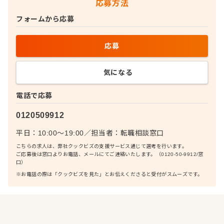
応募方法
フォームから応募
応募
気になる
電話で応募
0120509912
平日：10:00〜19:00
／
担当者：
転職相談窓口
こちらの求人は、弊社クックビズの支援サービス通じて選考を行います。
ご応募後は窓口よりお電話、メールにてご連絡いたします。（0120-50-9912/窓
口）
※お電話の際は「クックビズを見た」とお伝えくださると受付がスムーズです。