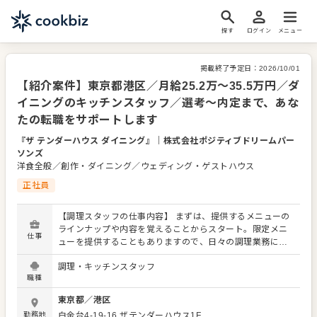
探す
ログイン
メニュー
掲載終了予定日：
2026/10/01
【紹介案件】東京都港区／月給25.2万～35.5万円／ダ
イニングのキッチンスタッフ／選考～内定まで、あな
たの転職をサポートします
『ザ テンダーハウス ダイニング』
｜
株式会社ポジティブドリームパー
ソンズ
洋食全般／創作・ダイニング／ウェディング・ゲストハウス
正社員
【調理スタッフの仕事内容】 まずは、提供するメニューの
ラインナップや内容を覚えることからスタート。限定メニ
仕事
ューを提供することもありますので、日々の調理業務に加
え、さまざまなスキルを活かしたり、習得できたりもしま
調理・キッチンスタッフ
す。 メニューの提案も可能です。ぜひアイデアを発信して
職種
ください。よりよいお店づくりのためのオペレーション改
善なども大歓迎です。 【具体的には…】 ・仕込みから盛り
東京都
／
港区
付けまでの調理全般 ・仕入れや在庫管理などキッチンの管
勤務地
白金台4-19-16
ザテンダーハウス1F