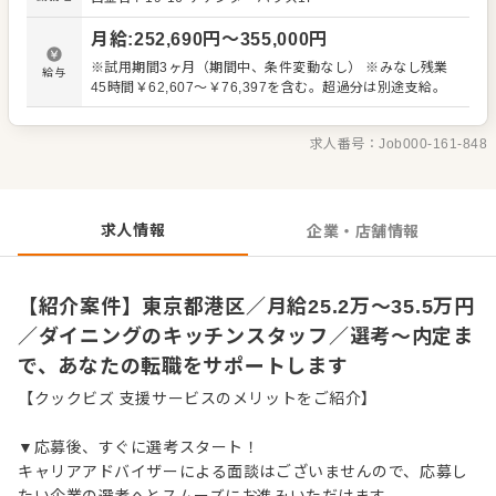
理業務 ・まかないづくり ・後輩スタッフやアルバイトスタ
ッフの教育 ・洗浄や清掃など衛生管理 ・料理長の補助 ・
月給
:
252,690
円〜
355,000
円
新メニュー提案 など 入社後はスキルに合わせた業務からお
任せしますので、徐々に仕事の幅を広げていきましょう。
※試用期間3ヶ月（期間中、条件変動なし） ※みなし残業
給与
成長をしっかりサポートしますので、経験に関わらず安心
45時間￥62,607～￥76,397を含む。超過分は別途支給。
してスタートできる環境です。 ゆくゆくはステップアップ
などもめざせます。
求人番号：
Job000-161-848
求人情報
企業・店舗情報
【紹介案件】東京都港区／月給25.2万～35.5万円
／ダイニングのキッチンスタッフ／選考～内定ま
で、あなたの転職をサポートします
【クックビズ 支援サービスのメリットをご紹介】
▼応募後、すぐに選考スタート！
キャリアアドバイザーによる面談はございませんので、応募し