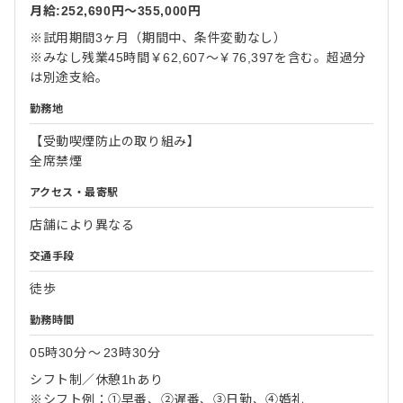
月給:252,690円〜355,000円
※試用期間3ヶ月（期間中、条件変動なし）
※みなし残業45時間￥62,607～￥76,397を含む。超過分
は別途支給。
勤務地
【受動喫煙防止の取り組み】
全席禁煙
アクセス・最寄駅
店舗により異なる
交通手段
徒歩
勤務時間
05時30分
〜
23時30分
シフト制／休憩1hあり
※シフト例：①早番、②遅番、③日勤、④婚礼