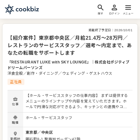
探す
ログイン
メニュー
掲載終了予定日：
2026/10/01
【紹介案件】東京都中央区／月給21.4万～28万円／
レストランのサービススタッフ／選考～内定まで、あ
なたの転職をサポートします
『RESTAURANT LUKE with SKY LOUNGE』
｜
株式会社ポジティブ
ドリームパーソンズ
洋食全般／創作・ダイニング／ウェディング・ゲストハウス
正社員
【ホール・サービススタッフの仕事内容】 まずは提供する
メニューのラインナップや内容を覚えていただきます。ホ
仕事
ールで円滑な対応ができるよう、キッチンとの連携やコミ
ュニケーションも大切にしてください。 お店の顔として、
ホール・サービススタッフ
お客さまから直接感謝の言葉をいただいたり、改善要求な
職種
どのご意見をいただくこともあります。内容は店舗メンバ
ーに共有しながら、よりよいお店づくりを心がけてくださ
東京都
／
中央区
い。オペレーション改善などのアイデアも大歓迎です。
勤務地
明石町8-1
聖路加ガーデン47階