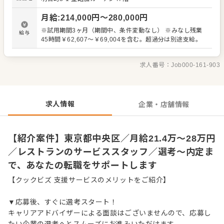
【具体的には…】 ・お席へのご案内、オーダーテイク、レ
ジ対応など接客全般 ・ドリンク作り、提供 ・テーブルの片
月給
:
214,000
円〜
280,000
円
づけ、清掃 ・予約管理、電話対応 など 入社後はスキルに
合わせた業務からお任せしますので、徐々に仕事の幅を広
※試用期間3ヶ月（期間中、条件変動なし） ※みなし残業
給与
げていきましょう。成長をしっかりサポートしますので、
45時間￥62,607～￥69,004を含む。超過分は別途支給。
経験に関わらず安心してスタートできる環境です。 ゆくゆ
くはステップアップなどもめざせます。
求人番号：
Job000-161-903
求人情報
企業・店舗情報
【紹介案件】東京都中央区／月給21.4万～28万円
／レストランのサービススタッフ／選考～内定ま
で、あなたの転職をサポートします
【クックビズ 支援サービスのメリットをご紹介】
▼応募後、すぐに選考スタート！
キャリアアドバイザーによる面談はございませんので、応募し