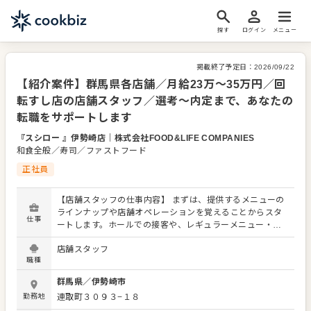
探す
ログイン
メニュー
掲載終了予定日：
2026/09/22
【紹介案件】群馬県各店舗／月給23万～35万円／回
転すし店の店舗スタッフ／選考～内定まで、あなたの
転職をサポートします
『スシロー 』伊勢崎店
｜
株式会社FOOD&LIFE COMPANIES
和食全般／寿司／ファストフード
正社員
【店舗スタッフの仕事内容】 まずは、提供するメニューの
ラインナップや店舗オペレーションを覚えることからスタ
仕事
ートします。ホールでの接客や、レギュラーメニュー・限
定メニューなどの調理にも関わりますので、店舗業務全般
店舗スタッフ
に関わる幅広いスキルを身につけられます。 よりよいお店
職種
づくりのためのオペレーション改善などのアイデアも大歓
迎です。 【具体的には…】 ・お席へのご案内、オーダーテ
群馬県
／
伊勢崎市
イク、レジ対応など接客全般 ・ドリンク作り、提供 ・予約
勤務地
連取町３０９３−１８
管理、電話対応 ・仕込みから盛り付けまでの調理業務 ・食