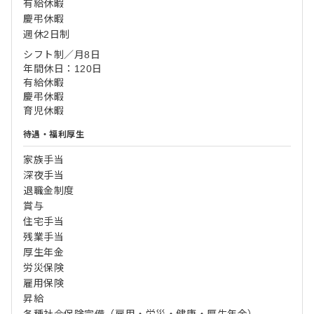
有給休暇
慶弔休暇
週休2日制
シフト制／月8日
年間休日：120日
有給休暇
慶弔休暇
育児休暇
待遇・福利厚生
家族手当
深夜手当
退職金制度
賞与
住宅手当
残業手当
厚生年金
労災保険
雇用保険
昇給
各種社会保険完備（雇用・労災・健康・厚生年金）