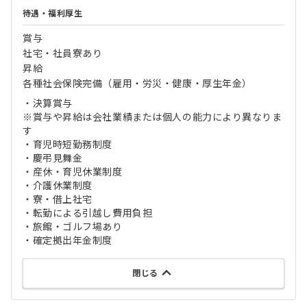
待遇・福利厚生
賞与
社宅・社員寮あり
昇給
各種社会保険完備（雇用・労災・健康・厚生年金）
・決算賞与
※賞与や昇給は会社業績または個⼈の能⼒により異なりま
す
・育児時短勤務制度
・慶弔⾒舞⾦
・産休・育児休業制度
・介護休業制度
・寮・借上社宅
・転勤による引越し費⽤負担
・旅館・ゴルフ場あり
・確定拠出年⾦制度
閉じる