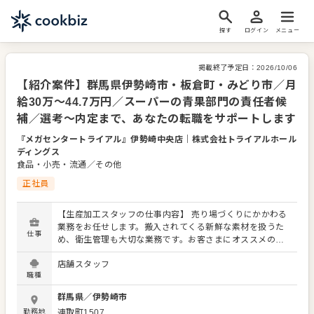
探す
ログイン
メニュー
掲載終了予定日：
2026/10/06
【紹介案件】群馬県伊勢崎市・板倉町・みどり市／月
給30万～44.7万円／スーパーの青果部門の責任者候
補／選考～内定まで、あなたの転職をサポートします
『メガセンタートライアル』伊勢崎中央店
｜
株式会社トライアルホール
ディングス
食品・小売・流通／その他
正社員
【生産加工スタッフの仕事内容】 売り場づくりにかかわる
業務をお任せします。搬入されてくる新鮮な素材を扱うた
仕事
め、衛生管理も大切な業務です。お客さまにオススメの調
理方法を提案したり、献立の悩みを相談されることもあり
店舗スタッフ
ますので、円滑なコミュニケーションでご対応ください。
職種
よりよい売り場づくりのためのオペレーション改善や構築
についてのアイデアも大歓迎です。 【具体的には…】 ・仕
群馬県
／
伊勢崎市
入れ商品の選定、販売価格の決定 ・加工、カット、パック
勤務地
連取町1507