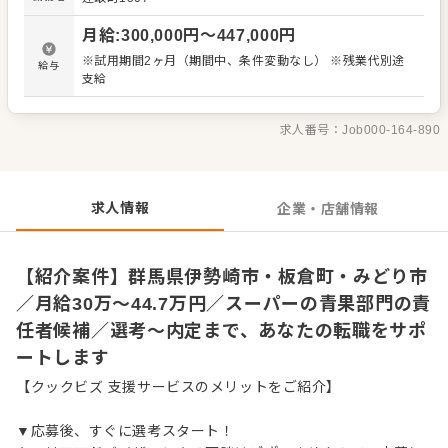
詰め ・陳列、POP作成 ・イベント企画、運営 ・接客 ・ア
ルバイトスタッフの教育 など 入社後はスキルに合わせた業
月給
:
300,000
円〜
447,000
円
務からお任せしますので、徐々に仕事の幅を広げていきま
しょう。あなたの成長をサポートしますので、経験に関わ
※試用期間2ヶ月（期間中、条件変動なし） ※残業代別途
給与
らず安心してスタートできる環境です。 ゆくゆくはステッ
支給
プアップなどもめざせます。
求人番号：
Job000-164-890
求人情報
企業・店舗情報
【紹介案件】群馬県伊勢崎市・板倉町・みどり市
／月給30万～44.7万円／スーパーの青果部門の責
任者候補／選考～内定まで、あなたの転職をサポ
ートします
【クックビズ 支援サービスのメリットをご紹介】
▼応募後、すぐに選考スタート！