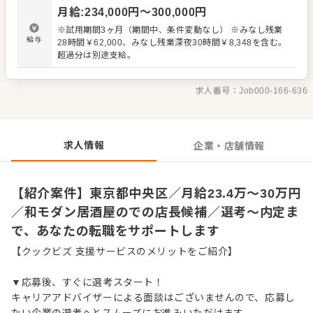
・スタッフの育成やマネジメント、シフト管理 など 入社
月給
:
234,000
円〜
300,000
円
後はスキルに合わせた業務からお任せしますので、徐々に
仕事の幅を広げていきましょう。成長をしっかりサポート
※試用期間3ヶ月（期間中、条件変動なし） ※みなし残業
しますので、経験に関わらず安心してスタートできる環境
給与
28時間￥62,000、みなし残業深夜30時間￥8,348を含む。
です。 ゆくゆくはさらにステップアップなどめざせます。
超過分は別途支給。
求人番号：
Job000-166-636
求人情報
企業・店舗情報
【紹介案件】東京都中央区／月給23.4万～30万円
／和モダン居酒屋のでの店長候補／選考～内定ま
で、あなたの転職をサポートします
【クックビズ 支援サービスのメリットをご紹介】
▼応募後、すぐに選考スタート！
キャリアアドバイザーによる面談はございませんので、応募し