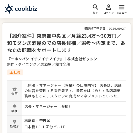
探す
ログイン
メニュー
掲載終了予定日：
2026/09/27
【紹介案件】東京都中央区／月給23.4万～30万円／
和モダン居酒屋のでの店長候補／選考～内定まで、あ
なたの転職をサポートします
『ニホンバシ イチノイチノイチ』
｜
株式会社ゼットン
創作・ダイニング／居酒屋／和食全般
正社員
【店長・マネージャー（候補）の仕事内容】 店長は、店舗
の運営を管理する責任者です。接客をはじめとする店舗業
仕事
務はもちろん、スタッフの育成やマネジメントといった重
要な役割を担います。メインとなるのは、販促イベントや
店長・マネージャー（候補）
キャンペーンの企画なども含め、売上に繋げていくことで
職種
す。 全体のオペレーション改善などもお任せしますので、
あなたならではのアイデアを積極的に発信してください。
東京都
／
中央区
【具体的には…】 ・ホール、キッチンの全体管理 ・予約管
勤務地
日本橋1-1-1
国分ビル1F
理、電話対応 ・接客、サービス全般 ・売上管理、在庫管理