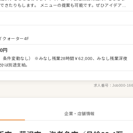
できたりもします。 メニューの提案も可能です。ぜひアイデアを
お店づくりのためのオペレーション改善なども大歓迎です。 【具
盛り付けまでの調理全般 ・仕入れや在庫管理などキッチンの管理業
輩スタッフやアルバイトスタッフの教育 ・洗浄や清掃など衛生管理
せた業務からお任せしますの
ていきましょう。成長をしっかりサポートしますので、経験に関わら
イクォーター4F
境です。 ゆくゆくはステップアップなどもめざせます。
00
円
条件変動なし） ※みなし残業28時間￥62,000、みなし残業深夜
超過分は別途支給。
求人番号：
Job000-16
企業・店舗情報