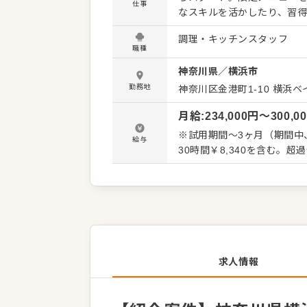
仕事
なスキルを活かしたり、習得
発信してください。よりよい
調理・キッチンスタッフ
体的には…】 ・仕込みから
職種
務 ・まかないづくり ・後
神奈川県
／
横浜市
・料理長の補助 ・新メニュー提案 など 入社後はスキルに合わ
で、徐々に仕事の幅を広げ
勤務地
神奈川区金港町1-10
横浜ベ
ず安心してスタートできる環
月給
:
234,000
円〜
300,0
※試用期間～3ヶ月（期間中、
給与
30時間￥8,340を含む。
求人情報