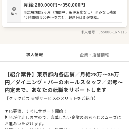
ジ対応など接客全般 ・ドリンク作り、提供 ・テーブルの片
月給
:
280,000
円〜
350,000
円
づけ、清掃 ・予約管理、電話対応 など 入社後はスキルに
合わせた業務からお任せしますので、徐々に仕事の幅を広
※試用期間2ヶ月（期間中、条件変動なし） ※みなし残業
給与
げていきましょう。成長をしっかりサポートしますので、
45時間68,500円～を含む。超過分は別途支給。
経験に関わらず安心してスタートできる環境です。 ゆくゆ
くはステップアップなどもめざせます。
求人番号：
Job000-167-115
求人情報
企業・店舗情報
【紹介案件】東京都内各店舗／月給28万～35万
円／ダイニング・バーのホールスタッフ／選考～
内定まで、あなたの転職をサポートします
【クックビズ 支援サービスのメリットをご紹介】
▼応募後、すぐにサポート開始！
担当が伴走しますので、応募したい企業の選考へとスムーズに
お進みいただけます。