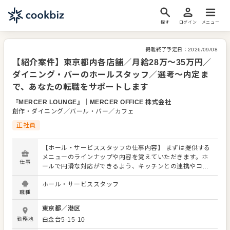
探す
ログイン
メニュー
掲載終了予定日：
2026/09/08
【紹介案件】東京都内各店舗／月給28万～35万円／
ダイニング・バーのホールスタッフ／選考～内定ま
で、あなたの転職をサポートします
『MERCER LOUNGE』
｜
MERCER OFFICE 株式会社
創作・ダイニング／バール・バー／カフェ
正社員
【ホール・サービススタッフの仕事内容】 まずは提供する
メニューのラインナップや内容を覚えていただきます。ホ
仕事
ールで円滑な対応ができるよう、キッチンとの連携やコミ
ュニケーションも大切にしてください。 お店の顔として、
ホール・サービススタッフ
お客さまから直接感謝の言葉をいただいたり、改善要求な
職種
どのご意見をいただくこともあります。内容は店舗メンバ
ーに共有しながら、よりよいお店づくりを心がけてくださ
東京都
／
港区
い。オペレーション改善などのアイデアも大歓迎です。
勤務地
白金台5-15-10
【具体的には…】 ・お席へのご案内、オーダーテイク、レ