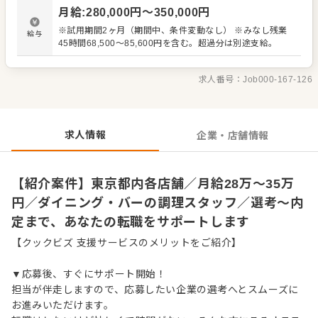
ッフの教育 ・洗浄や清掃など衛生管理 ・料理長の補助 ・
月給
:
280,000
円〜
350,000
円
新メニュー提案 など 入社後はスキルに合わせた業務からお
任せしますので、徐々に仕事の幅を広げていきましょう。
※試用期間2ヶ月（期間中、条件変動なし） ※みなし残業
給与
成長をしっかりサポートしますので、経験に関わらず安心
45時間68,500～85,600円を含む。超過分は別途支給。
してスタートできる環境です。 ゆくゆくはステップアップ
などもめざせます。
求人番号：
Job000-167-126
求人情報
企業・店舗情報
【紹介案件】東京都内各店舗／月給28万～35万
円／ダイニング・バーの調理スタッフ／選考～内
定まで、あなたの転職をサポートします
【クックビズ 支援サービスのメリットをご紹介】
▼応募後、すぐにサポート開始！
担当が伴走しますので、応募したい企業の選考へとスムーズに
お進みいただけます。