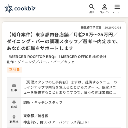
探す
ログイン
メニュー
掲載終了予定日：
2026/09/08
【紹介案件】東京都内各店舗／月給28万～35万円／
ダイニング・バーの調理スタッフ／選考～内定まで、
あなたの転職をサポートします
『MERCER ROOFTOP BBQ』
｜
MERCER OFFICE 株式会社
創作・ダイニング／バール・バー／カフェ
正社員
【調理スタッフの仕事内容】 まずは、提供するメニューの
ラインナップや内容を覚えることからスタート。限定メニ
仕事
ューを提供することもありますので、日々の調理業務に加
え、さまざまなスキルを活かしたり、習得できたりもしま
調理・キッチンスタッフ
す。 メニューの提案も可能です。ぜひアイデアを発信して
職種
ください。よりよいお店づくりのためのオペレーション改
善なども大歓迎です。 【具体的には…】 ・仕込みから盛り
東京都
／
渋谷区
付けまでの調理全般 ・仕入れや在庫管理などキッチンの管
勤務地
神宮前5丁目50-3
アーバンテラス青山 RF
理業務 ・まかないづくり ・後輩スタッフやアルバイトスタ