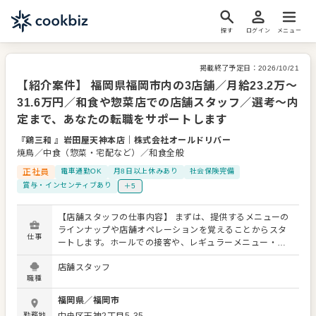
探す
ログイン
メニュー
掲載終了予定日：
2026/10/21
【紹介案件】 福岡県福岡市内の3店舗／月給23.2万〜
31.6万円／和食や惣菜店での店舗スタッフ／選考～内
定まで、あなたの転職をサポートします
『鶏三和 』岩田屋天神本店
｜
株式会社オールドリバー
焼鳥／中食（惣菜・宅配など）／和食全般
正社員
電車通勤OK
月8日以上休みあり
社会保険完備
賞与・インセンティブあり
＋5
【店舗スタッフの仕事内容】 まずは、提供するメニューの
ラインナップや店舗オペレーションを覚えることからスタ
仕事
ートします。ホールでの接客や、レギュラーメニュー・限
定メニューなどの調理にも関わりますので、店舗業務全般
店舗スタッフ
に関わる幅広いスキルを身につけられます。 よりよいお店
職種
づくりのためのオペレーション改善などのアイデアも大歓
迎です。 【具体的には…】 ・お席へのご案内、オーダーテ
福岡県
／
福岡市
イク、レジ対応など接客全般 ・ドリンク作り、提供 ・予約
勤務地