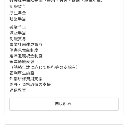
各種社会保険完備（雇用・労災・健康・厚生年金）
制服貸与
厚生年金
残業手当
残業手当
深夜手当
制服貸与
事業計画達成賞与
傷害見舞金制度
定年退職祝金制度
永年勤続表彰
（勤続年数に応じて旅行等の支給有）
福利厚生施設
外部研修費用支援
免許・資格取得の支援
通信教育
閉じる