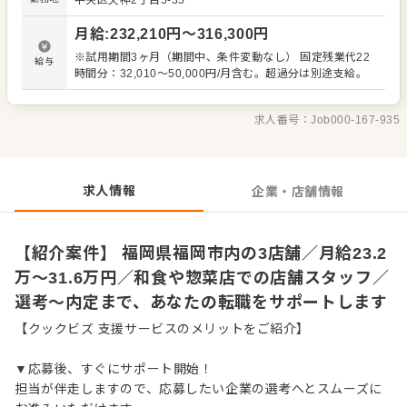
中央区天神2丁目5-35
管理、電話対応 ・仕込みから盛り付けまでの調理業務 ・食
材の仕入れや在庫管理 ・アルバイトスタッフの教育 など
月給
:
232,210
円〜
316,300
円
入社後はスキルに合わせた業務からお任せしますので、
徐々に仕事の幅を広げていきましょう。先輩スタッフがあ
※試用期間3ヶ月（期間中、条件変動なし） 固定残業代22
給与
なたの成長をサポートしますので、経験が浅い方も安心し
時間分：32,010～50,000円/月含む。超過分は別途支給。
てスタートできる環境です。 ゆくゆくは、ステップアップ
もめざせます。
求人番号：
Job000-167-935
求人情報
企業・店舗情報
【紹介案件】 福岡県福岡市内の3店舗／月給23.2
万〜31.6万円／和食や惣菜店での店舗スタッフ／
選考～内定まで、あなたの転職をサポートします
【クックビズ 支援サービスのメリットをご紹介】
▼応募後、すぐにサポート開始！
担当が伴走しますので、応募したい企業の選考へとスムーズに