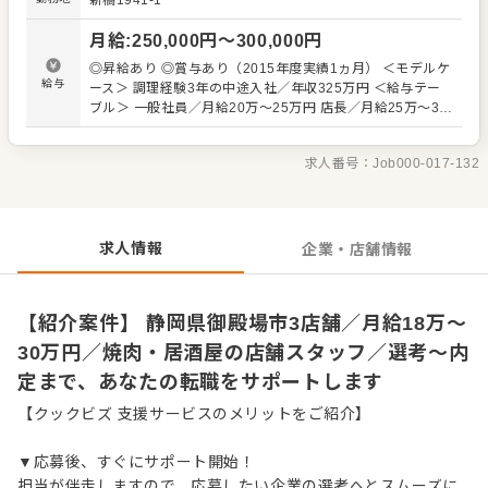
新橋1941-1
開店、閉店準備、清掃 ・お席へのご案内、オーダーテイ
ク、レジ対応など接客全般 ・ドリンク作り、提供 ・予約管
月給
:
250,000
円〜
300,000
円
理、電話対応 ・仕込みや盛り付けなどカンタンな調理 ・仕
入れや在庫管理などキッチンの管理業務 ・まかないづくり
◎昇給あり ◎賞与あり（2015年度実績1ヵ月） ＜モデルケ
・アルバイトスタッフの教育 など 入社後はスキルに合わせ
給与
ース＞ 調理経験3年の中途入社／年収325万円 ＜給与テー
た業務からお任せしますので、徐々に業務の幅を広げてい
ブル＞ 一般社員／月給20万～25万円 店長／月給25万～30
きましょう。先輩スタッフがあなたの成長をサポートしま
万円 統括／月給35万円以上 ＜キャリアプラン実績＞ 入社1
すので、経験が浅い方も安心してスタートできる環境で
年で店長に昇格した実績あり ※試用期間は最長3ヶ月（給
す。 ゆくゆくは、店長や料理長、SVといった本部職への昇
求人番号：
Job000-017-132
与は月給20万円から） ※経験・スキルを考慮し決定します
格をめざせます。
※残業代別途支給
求人情報
企業・店舗情報
【紹介案件】 静岡県御殿場市3店舗／月給18万～
30万円／焼肉・居酒屋の店舗スタッフ／選考～内
定まで、あなたの転職をサポートします
【クックビズ 支援サービスのメリットをご紹介】
▼応募後、すぐにサポート開始！
担当が伴走しますので、応募したい企業の選考へとスムーズに