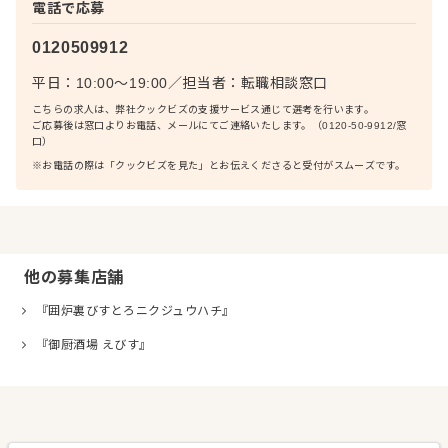
電話で応募
0120509912
平日：10:00〜19:00
／
担当者：
転職相談窓口
こちらの求人は、弊社クックビズの支援サービス通じて選考を行います。
ご応募後は窓口よりお電話、メールにてご連絡いたします。（0120-50-9912/窓
口）
※お電話の際は「クックビズを見た」とお伝えくださると受付がスムーズです。
他の募集店舗
『囲炉裏びすとろニクジュウハチ』
『御厨酒場 えびす』