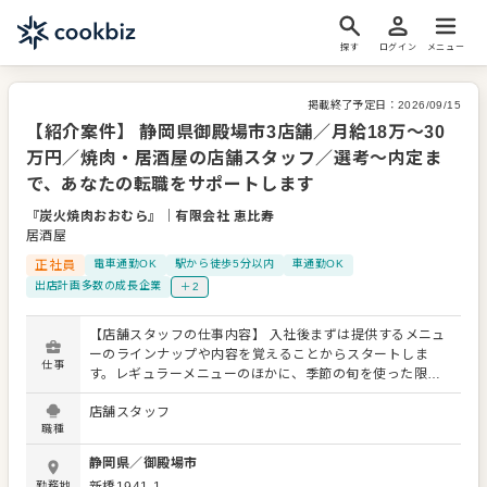
探す
ログイン
メニュー
掲載終了予定日：
2026/09/15
【紹介案件】 静岡県御殿場市3店舗／月給18万～30
万円／焼肉・居酒屋の店舗スタッフ／選考～内定ま
で、あなたの転職をサポートします
『炭火焼肉おおむら』
｜
有限会社 恵比寿
居酒屋
正社員
電車通勤OK
駅から徒歩5分以内
車通勤OK
出店計画多数の成長企業
＋2
【店舗スタッフの仕事内容】 入社後まずは提供するメニュ
ーのラインナップや内容を覚えることからスタートしま
仕事
す。レギュラーメニューのほかに、季節の旬を使った限定
メニューを提供することもありますので、これまでの接
店舗スタッフ
客・調理経験に加え、さまざまなスキルを習得してくださ
職種
い。 店舗スタッフには接客や調理全般を担っていただきま
す。よりよいお店づくりのためのオペレーション改善や構
静岡県
／
御殿場市
築についてのアイデアも大歓迎です。 【具体的には…】 ・
勤務地