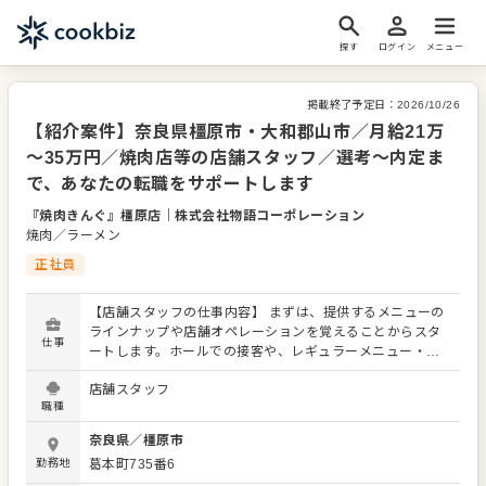
探す
ログイン
メニュー
掲載終了予定日：
2026/10/26
【紹介案件】奈良県橿原市・大和郡山市／月給21万
～35万円／焼肉店等の店舗スタッフ／選考～内定ま
で、あなたの転職をサポートします
『焼肉きんぐ』橿原店
｜
株式会社物語コーポレーション
焼肉／ラーメン
正社員
【店舗スタッフの仕事内容】 まずは、提供するメニューの
ラインナップや店舗オペレーションを覚えることからスタ
仕事
ートします。ホールでの接客や、レギュラーメニュー・限
定メニューなどの調理にも関わりますので、店舗業務全般
店舗スタッフ
に関わる幅広いスキルを身につけられます。 よりよいお店
職種
づくりのためのオペレーション改善などのアイデアも大歓
迎です。 【具体的には…】 ・お席へのご案内、オーダーテ
奈良県
／
橿原市
イク、レジ対応など接客全般 ・ドリンク作り、提供 ・予約
勤務地
葛本町735番6
管理、電話対応 ・仕込みから盛り付けまでの調理業務 ・食