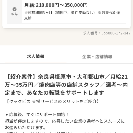
材の仕入れや在庫管理 ・アルバイトスタッフの教育 など
月給
:
210,000
円〜
350,000
円
入社後はスキルに合わせた業務からお任せしますので、
徐々に仕事の幅を広げていきましょう。先輩スタッフがあ
※試用期間3ヶ月（期間中、条件変動なし） ※残業代別途
給与
なたの成長をサポートしますので、経験が浅い方も安心し
支給
てスタートできる環境です。 ゆくゆくは、ステップアップ
もめざせます。
求人番号：
Job000-172-347
求人情報
企業・店舗情報
【紹介案件】奈良県橿原市・大和郡山市／月給21
万～35万円／焼肉店等の店舗スタッフ／選考～内
定まで、あなたの転職をサポートします
【クックビズ 支援サービスのメリットをご紹介】
▼応募後、すぐにサポート開始！
担当が伴走しますので、応募したい企業の選考へとスムーズに
お進みいただけます。