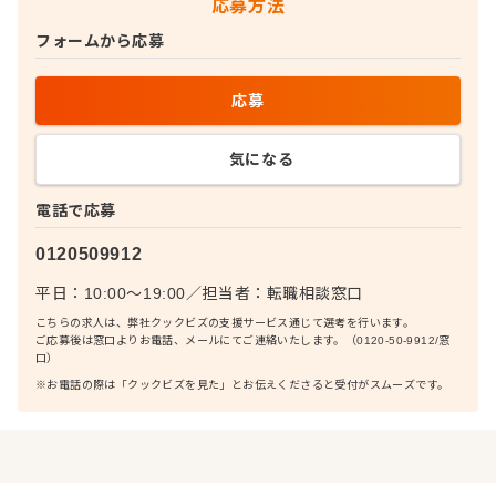
応募方法
フォームから応募
応募
気になる
電話で応募
0120509912
平日：10:00〜19:00
／
担当者：
転職相談窓口
こちらの求人は、弊社クックビズの支援サービス通じて選考を行います。
ご応募後は窓口よりお電話、メールにてご連絡いたします。（0120-50-9912/窓
口）
※お電話の際は「クックビズを見た」とお伝えくださると受付がスムーズです。