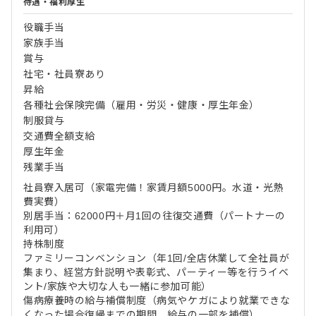
待遇・福利厚生
役職手当
家族手当
賞与
社宅・社員寮あり
昇給
各種社会保険完備（雇用・労災・健康・厚生年金）
制服貸与
交通費全額支給
厚生年金
残業手当
社員寮入居可（家電完備！家賃月額5000円。水道・光熱
費実費）
別居手当：62000円＋月1回の往復交通費（パートナーの
利用可）
持株制度
ファミリーコンベンション（年1回/全店休業して全社員が
集まり、経営方針説明や表彰式、パーティー等を行うイベ
ント/家族や大切な人も一緒に参加可能）
傷病療養時の給与補償制度（病気やケガにより就業できな
くなった場合復帰までの期間、給与の一部を補償）