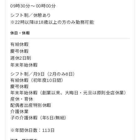
09時30分
〜
00時00分
シフト制／休憩あり
※22時以降は18歳以上の方のみ勤務可能
休日・休暇
有給休暇
慶弔休暇
週休2日制
年末年始休暇
シフト制／月9日（2月のみ8日）
有給休暇（初年度10日間）
慶弔休暇
年末年始休暇（創業以来、大晦日・元旦は原則全店休業）
産休・育休
配偶者出産特別休暇
介護休業
子の介護休暇（年5日/無給）
※年間休日数：113日