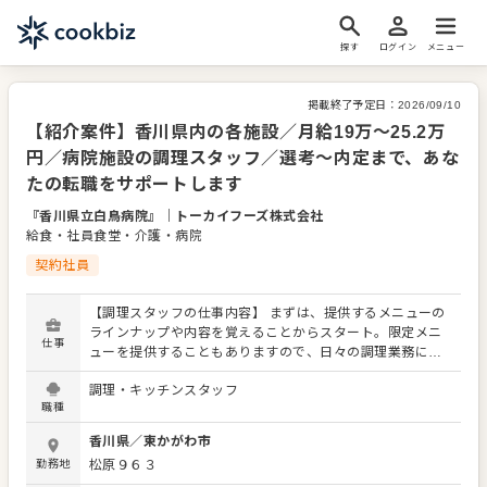
探す
ログイン
メニュー
掲載終了予定日：
2026/09/10
【紹介案件】香川県内の各施設／月給19万～25.2万
円／病院施設の調理スタッフ／選考～内定まで、あな
たの転職をサポートします
『香川県立白鳥病院』
｜
トーカイフーズ株式会社
給食・社員食堂・介護・病院
契約社員
【調理スタッフの仕事内容】 まずは、提供するメニューの
ラインナップや内容を覚えることからスタート。限定メニ
仕事
ューを提供することもありますので、日々の調理業務に加
え、さまざまなスキルを活かしたり、習得できたりもしま
調理・キッチンスタッフ
す。 メニューの提案も可能です。ぜひアイデアを発信して
職種
ください。よりよいお店づくりのためのオペレーション改
善なども大歓迎です。 【具体的には…】 ・仕込みから盛り
香川県
／
東かがわ市
付けまでの調理全般 ・仕入れや在庫管理などキッチンの管
勤務地
松原９６３
理業務 ・まかないづくり ・後輩スタッフやアルバイトスタ