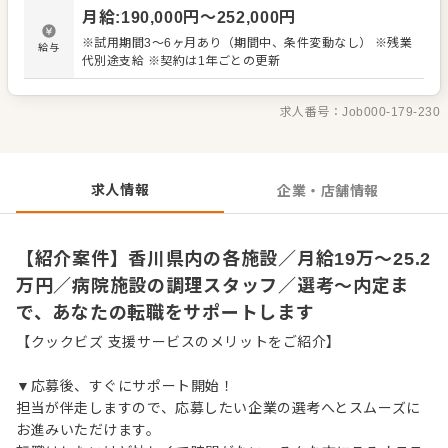
ッフの教育 ・洗浄や清掃など衛生管理 ・料理長の補助 ・
月給
:
190,000
円〜
252,000
円
新メニュー提案 など 入社後はスキルに合わせた業務からお
任せしますので、徐々に仕事の幅を広げていきましょう。
※試用期間3～6ヶ月あり（期間中、条件変動なし） ※残業
給与
成長をしっかりサポートしますので、経験に関わらず安心
代別途支給 ※契約は1年ごとの更新
してスタートできる環境です。 ゆくゆくはステップアップ
などもめざせます。
求人番号：
Job000-179-230
求人情報
企業・店舗情報
【紹介案件】香川県内の各施設／月給19万～25.2
万円／病院施設の調理スタッフ／選考～内定ま
で、あなたの転職をサポートします
【クックビズ 支援サービスのメリットをご紹介】
▼応募後、すぐにサポート開始！
担当が伴走しますので、応募したい企業の選考へとスムーズに
お進みいただけます。