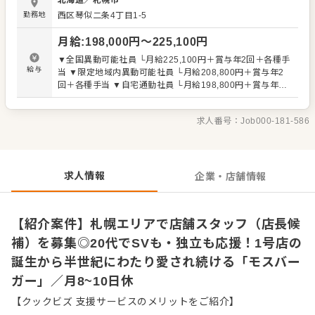
北海道
／
札幌市
スタートして代表まで上り詰めました。独立したい方も応
勤務地
西区琴似二条4丁目1-5
援します。 【主な業務】 売上管理・アルバイト育成などを
お任せします！ 具体的には ◇接客・調理 ◇アルバイトの
月給
:
198,000
円〜
225,100
円
指導・シフト管理 ◇在庫・売上管理 ◇店舗イベント企画
など ＊副店長・店長に昇格していくと、店舗運営業務がメ
▼全国異動可能社員 └月給225,100円＋賞与年2回＋各種手
インになります！ ＊店長になったら、店舗の数値管理や同
給与
当 ▼限定地域内異動可能社員 └月給208,800円＋賞与年2
地域の店舗と連携した共同イベントなども企画・開催しま
回＋各種手当 ▼自宅通勤社員 └月給198,800円＋賞与年2
す。 全体のオペレーション改善などもお任せしますので、
回＋各種手当 （給与例） ・副店長：月給240,900円～ 、店
あなたならではのアイデアを積極的に発信してください。
長：月給256,400円～293,900円、SV：月給266,400円～
入社後はスキルに合わせた業務からお任せしますので、
求人番号：
Job000-181-586
【試用期間】3ヶ月 ※待遇の変更なし 残業代全額支給 ※平
徐々に仕事の幅を広げていきましょう。抱え込まず協力し
均残業時間20時間
合える体制を整えていますので、入社後ギャップを感じさ
せない配慮をしています。成長をしっかりサポートします
ので、経験に関わらず安心してスタートできる環境です。
求人情報
企業・店舗情報
【紹介案件】札幌エリアで店舗スタッフ（店長候
補）を募集◎20代でSVも・独立も応援！1号店の
誕生から半世紀にわたり愛され続ける「モスバー
ガー」／月8~10日休
【クックビズ 支援サービスのメリットをご紹介】