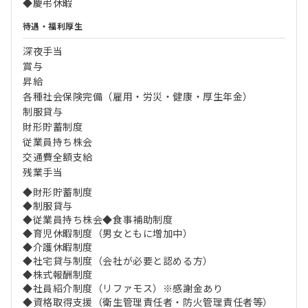
◆慶弔休暇
待遇・福利厚生
深夜手当
賞与
昇給
各種社会保険完備（雇用・労災・健康・厚生年金）
制服貸与
財形貯蓄制度
従業員持ち株会
交通費全額支給
残業手当
◆財形貯蓄制度
◆制服貸与
◆従業員持ち株会◆食事補助制度
◆育児休暇制度（男女ともに増加中）
◆介護休暇制度
◆社宅貸与制度（会社が必要と認める方）
◆株式報酬制度
◆社員紹介制度（リファモス）※感謝金あり
◆資格取得支援（衛生管理責任者・防火管理責任者等）