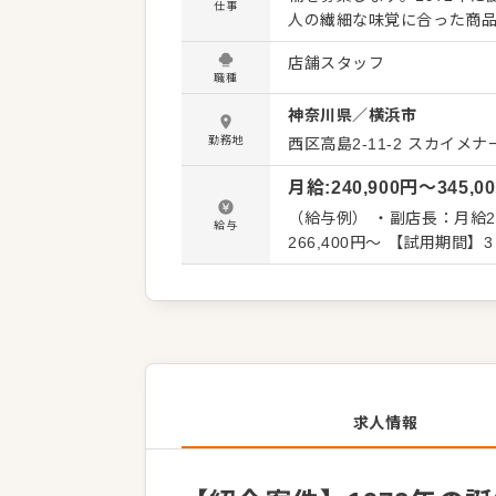
仕事
人の繊細な味覚に合った商品
しく活躍しませんか。将来
店舗スタッフ
キャリアアップのチャンスも
職種
詰めました。独立したい方も応援します。 【主な業務】 売上
神奈川県
／
横浜市
せします！ 具体的には ◇
舗イベント企画 など ＊副店長・店長に昇格していくと、店舗運営業務がメインになります！
勤務地
西区高島2-11-2
スカイメナ
＊店長になったら、店舗の
月給
:
240,900
円〜
345,0
します。 全体のオペレーシ
極的に発信してください。 入社後はスキルに合わせた業務からお任せしますので、徐々に仕事
（給与例） ・副店長：月給240
給与
の幅を広げていきましょう
266,400円～
プを感じさせない配慮をし
心してスタートできる環境
求人情報