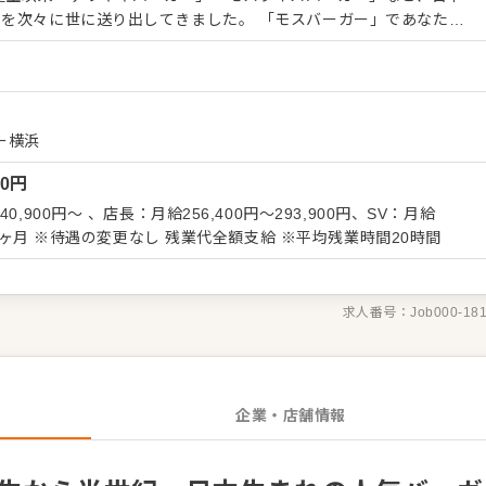
を次々に世に送り出してきました。 「モスバーガー」であなたら
は、エリアマネージャーをめざすもよし、トップを目指せるような
あり！現に代表も地方のFC店勤務からスタートして代表まで上り
管理・アルバイト育成などをお任
接客・調理 ◇アルバイトの指導・シフト管理 ◇在庫・売上管理 ◇店
ー横浜
数値管理や同地域の店舗と連携した共同イベントなども企画・開催
00
円
ョン改善などもお任せしますので、あなたならではのアイデアを積
,900円～ 、店長：月給256,400円～293,900円、SV：月給
。抱え込まず協力し合える体制を整えていますので、入社後ギャッ
 【試用期間】3ヶ月 ※待遇の変更なし 残業代全額支給 ※平均残業時間20時間
ています。成長をしっかりサポートしますので、経験に関わらず安
です。
求人番号：
Job000-18
企業・店舗情報