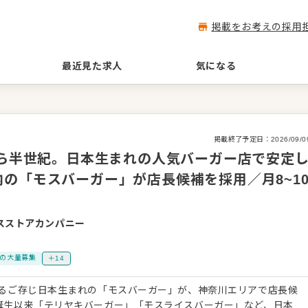
掲載をお考えの採用
最近見た求人
気になる
掲載終了予定日：
2026/09/0
から半世紀。日本生まれの人気バーガー店で安定
の「モスバーガー」が店長候補を採用／月8~1
スストアカンパニー
上の大量募集
＋14
開するご存じ日本生まれの「モスバーガー」が、神奈川エリアで店長候
に誕生以来「テリヤキバーガー」「モスライスバーガー」など、日本