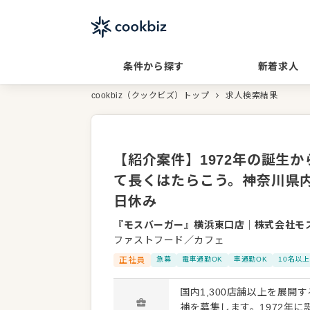
条件から探す
新着求人
cookbiz（クックビズ）トップ
求人検索結果
【紹介案件】1972年の誕生
て長くはたらこう。神奈川県内
日休み
『モスバーガー』横浜東口店
｜
株式会社モ
ファストフード／カフェ
正社員
急募
電車通勤OK
車通勤OK
10名以
国内1,300店舗以上を展
補を募集します。1972年