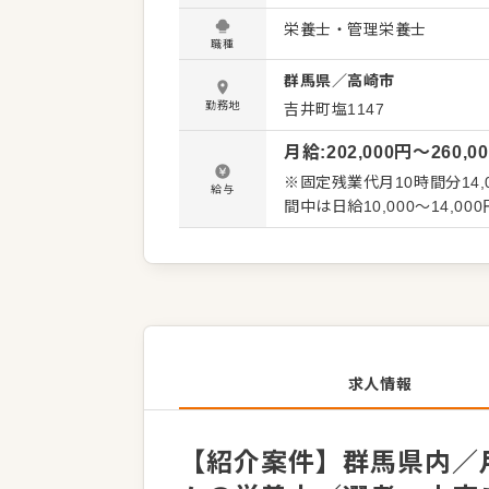
の献立作成のほかに、季節
栄養士・管理栄養士
施設のご要望に応じた食事づくりをお願いします。 
職種
ポートする献立作成 ・発注
群馬県
／
高崎市
部との打ち合わせ ・資料の作成などカン
からお任せしますので、徐
勤務地
吉井町塩1147
り、経験に関わらず安心して
月給
:
202,000
円〜
260,0
ます。
※固定残業代月10時間分14,
給与
間中は日給10,000～14,00
求人情報
【紹介案件】群馬県内／月