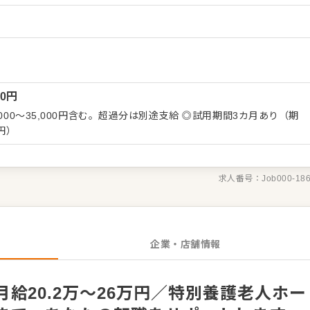
のイベントや行事には企画から携わっていただくこともあります！
【具体的には…】 ・施設利用者の健康をサ
業務、在庫管理 ・調理スタッフと共に調理業務 ・施設担当者や本
タンな事務作業 など 入社後はスキルに合わせた業務
々に仕事の幅を広げていきましょう。成長をサポートする体制もあ
スタートできる環境です。 ゆくゆくは、ステップアップもめざせ
00
円
000～35,000円含む。超過分は別途支給 ◎試用期間3カ月あり（期
0円）
求人番号：
Job000-18
企業・店舗情報
給20.2万～26万円／特別養護老人ホー