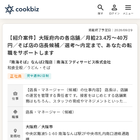
探す
ログイン
メニュー
掲載終了予定日：
2026/09/29
【紹介案件】大阪府内の各店舗／月給23.4万～40万
円／そば店の店長候補／選考～内定まで、あなたの転
職をサポートします
『南海そば』なんば2階店
｜
南海エフディサービス株式会社
和食全般／うどん・そば
正社員
完全週休2日制
【店長・マネージャー（候補）の仕事内容】 店長は、店舗
の運営を管理する責任者です。接客をはじめとする店舗業
仕事
務はもちろん、スタッフの育成やマネジメントといった重
要な役割を担います。メインとなるのは、販促イベントや
店長・マネージャー（候補）
キャンペーンの企画なども含め、売上に繋げていくことで
職種
す。 全体のオペレーション改善などもお任せしますので、
あなたならではのアイデアを積極的に発信してください。
大阪府
／
大阪市
【具体的には…】 ・ホール、キッチンの全体管理 ・予約管
中央区難波5-1-60
南海なんば駅2F中央改札内南口連絡通路
理、電話対応 ・接客、サービス全般 ・売上管理、在庫管理
勤務地
横