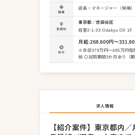
くことです。 全体のオペレ
店長・マネージャー（候補
を積極的に発信してください。 【具体的には…】 ・ホール、キッチンの全体管理
職種
理、電話対応 ・接客、サー
東京都
／
世田谷区
ト、シフト管理 など 入社後はスキルに合わせた業務からお任せしますので、徐々に仕事の幅
を広げていきましょう。成
勤務地
経堂2-1-33
Odakyu OX 1F
トできる環境です。 ゆくゆ
月給
:
268,600
円〜
331,9
※年収379万円～485万円程
給与
給 ◎試用期間3か月あり（
求人情報
【紹介案件】東京都内／月