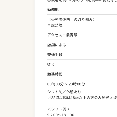
◎試用期間3か月あり（期間中の変動な
勤務地
【受動喫煙防止の取り組み】
全席禁煙
アクセス・最寄駅
店舗による
交通手段
徒歩
勤務時間
09時00分
〜
23時00分
シフト制／休憩あり
※22時以降は18歳以上の方のみ勤務可
＜シフト例＞
9：00～18：00