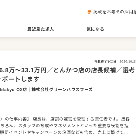
掲載をお考えの採用
最近見た求人
気になる
掲載終了予定日：
2026/10/2
.8万～33.1万円／とんかつ店の店長候補／選考
サポートします
kyu OX店
｜
株式会社グリーンハウスフーズ
）の仕事内容】 店長は、店舗の運営を管理する責任者です。接客
もちろん、スタッフの育成やマネジメントといった重要な役割を担
、販促イベントやキャンペーンの企画なども含め、売上に繋げてい