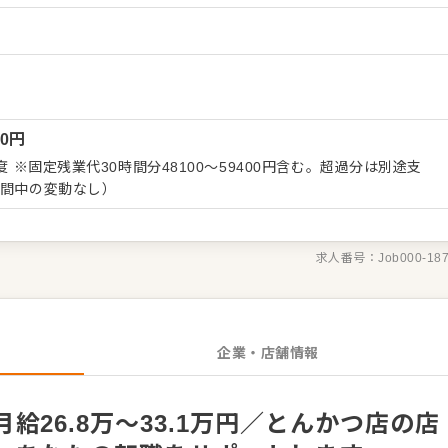
ーション改善などもお任せしますので、あなたならではのアイデア
）
 ・予約管
ビス全般 ・売上管理、在庫管理 ・スタッフの育成やマネジメン
長をしっかりサポートしますので、経験に関わらず安心してスター
くはさらにステップアップなどめざせます。
00
円
度 ※固定残業代30時間分48100～59400円含む。超過分は別途支
期間中の変動なし）
求人番号：
Job000-18
企業・店舗情報
給26.8万～33.1万円／とんかつ店の店