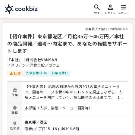
探す
ログイン
メニュー
掲載終了予定日：
2026/08/25
【紹介案件】東京都港区／月給35万～45万円／本社
の商品開発／選考～内定まで、あなたの転職をサポー
トします
『本社』
｜
株式会社VANSAN
イタリアン／洋食全般／カフェ
正社員
完全週休2日制
日曜定休日
【仕事内容】 話題の料理から当店だけの驚きメニューま
で、顧客のニーズや世の中のトレンドを調査しながら、人
仕事
気メニューを創作していく、商品開発のお仕事です。 【具
体的には】 ①料理＆デザートや顧客のトレンド調査＆社長
本部職（人事、業態・メニュー開発等）
とのアイディア交換 ②原価、工数、物流などFC店舗への展
職種
開も視野にいれたメニューの企画と社内提案 ③企画が通っ
たら店舗展開に向けたマニュアル作成＆店舗指導 【更に下
東京都
／
港区
記のような仕事も期待】 ・社内の新メニューアイディアコ
勤務地
南青山1丁目15−16
山城ビル6階
ンテストの企画や運営 ・店舗提供メニューだけでなくデリ