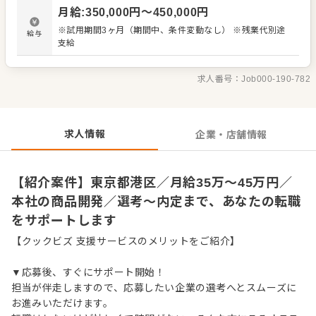
バリー専用商品、EC商品、お土産＆物販商品、テイクアウ
月給
:
350,000
円〜
450,000
円
ト商品などをパッケージから企画 ・更には料理だけにとら
われない体験型商品の企画（ex子供ピザ教室/デザート教室
※試用期間3ヶ月（期間中、条件変動なし） ※残業代別途
給与
など） 既存のVANSANに新たな視野・知見・風をもたら
支給
し、更なる企業の成長を担うポジションです。 ＜仕事の魅
力＞ ①社長と直接コミュニケーション取れるのでアイディ
アをスピード感持って実現しやすい環境 ②成長感を感じら
求人番号：
Job000-190-782
れる成長企業！自身の成果が企業の成長に直結！ ③店舗提
供メニューだけにとらわれずにアイディア出しOK!枠に留ま
らないやりがいMAX
求人情報
企業・店舗情報
【紹介案件】東京都港区／月給35万～45万円／
本社の商品開発／選考～内定まで、あなたの転職
をサポートします
【クックビズ 支援サービスのメリットをご紹介】
▼応募後、すぐにサポート開始！
担当が伴走しますので、応募したい企業の選考へとスムーズに
お進みいただけます。