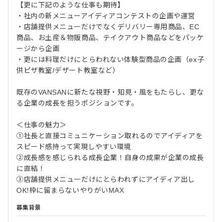
【更に下記のような仕事も期待】
・社内の新メニューアイディアコンテストの企画や運営
・店舗提供メニューだけでなくデリバリー専用商品、EC
商品、お土産＆物販商品、テイクアウト商品などをパッケ
ージから企画
・更には料理だけにとらわれない体験型商品の企画（ex子
供ピザ教室/デザート教室など）
既存のVANSANに新たな視野・知見・風をもたらし、更な
る企業の成長を担うポジションです。
＜仕事の魅力＞
①社長と直接コミュニケーション取れるのでアイディアを
スピード感持って実現しやすい環境
②成長感を感じられる成長企業！自身の成果が企業の成長
に直結！
③店舗提供メニューだけにとらわれずにアイディア出し
OK!枠に留まらないやりがいMAX
募集背景