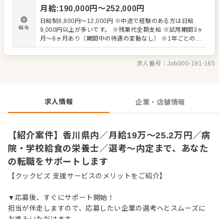
ッフと共に調理業務 ・施設担当者や本部との打ち合わせ ・
月給
:
190,000
円〜
252,000
円
資料の作成などカンタンな事務作業 など 入社後はスキル
に合わせた業務からお任せしますので、徐々に仕事の幅を
日給制8,800円～12,000円 ※中途で経験のある方は日給
広げていきましょう。成長をサポートする体制もあり、経
給与
9,000円以上が多いです。 ※残業代全額支給 ※試用期間3ヶ
験に関わらず安心してスタートできる環境です。 ゆくゆく
月～6ヶ月あり（期間中の待遇の変動なし） ※1年ごとの契
は、ステップアップもめざせます。
約更新
求人番号：
Job000-191-165
求人情報
企業・店舗情報
【紹介案件】香川県内／月給19万～25.2万円／病
院・学校給食の栄養士／選考～内定まで、あなた
の転職をサポートします
【クックビズ 支援サービスのメリットをご紹介】
▼応募後、すぐにサポート開始！
担当が伴走しますので、応募したい企業の選考へとスムーズに