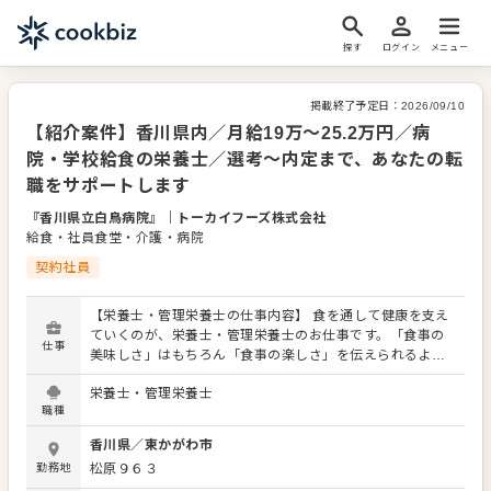
探す
ログイン
メニュー
掲載終了予定日：
2026/09/10
【紹介案件】香川県内／月給19万～25.2万円／病
院・学校給食の栄養士／選考～内定まで、あなたの転
職をサポートします
『香川県立白鳥病院』
｜
トーカイフーズ株式会社
給食・社員食堂・介護・病院
契約社員
【栄養士・管理栄養士の仕事内容】 食を通して健康を支え
ていくのが、栄養士・管理栄養士のお仕事です。「食事の
仕事
美味しさ」はもちろん「食事の楽しさ」を伝えられるよう
な工夫が必要となりますので、資格やスキルを存分に発揮
栄養士・管理栄養士
してください。 施設によって異なりますが、通常の献立作
職種
成のほかに、季節のイベントや行事には企画から携わって
いただくこともあります！施設のご要望に応じた食事づく
香川県
／
東かがわ市
りをお願いします。 【具体的には…】 ・施設利用者の健康
勤務地
松原９６３
をサポートする献立作成 ・発注業務、在庫管理 ・調理スタ