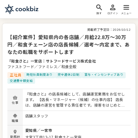
探す
ログイン
メニュー
掲載終了予定日：
2026/10/12
【紹介案件】愛知県内の各店舗／月給22.8万～30万
円／和食チェーン店の店長候補／選考～内定まで、あ
なたの転職をサポートします
『和食さと』一宮店
｜
サトフードサービス株式会社
ファストフード／ファミレス／和食全般
正社員
時短社員制度あり
完全週休2日制
賞与・インセンティブあり
交通費全額支給
『和食さと』の店長候補として、店舗運営業務をお任せし
ます。 【店長・マネージャー（候補）の仕事内容】 店長
仕事
は、店舗の運営を管理する責任者です。接客をはじめとす
る店舗業務はもちろん、スタッフの育成やマネジメントと
店舗スタッフ
いった重要な役割を担います。メインとなるのは、販促イ
職種
ベントやキャンペーンの企画なども含め、売上に繋げてい
くことです。 全体のオペレーション改善などもお任せしま
愛知県
／
一宮市
すので、あなたならではのアイデアを積極的に発信してく
勤務地
大宮3丁目13-17
和食さと一宮店