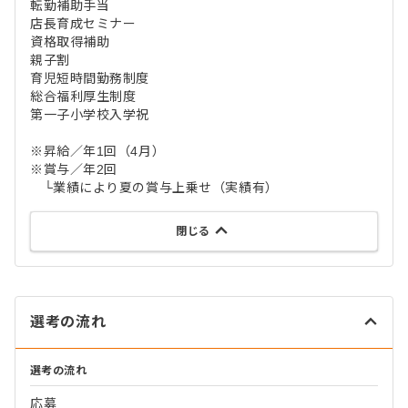
転勤補助手当
店長育成セミナー
資格取得補助
親子割
育児短時間勤務制度
総合福利厚生制度
第一子小学校入学祝
※昇給／年1回（4月）
※賞与／年2回
└業績により夏の賞与上乗せ（実績有）
閉じる
選考の流れ
選考の流れ
応募