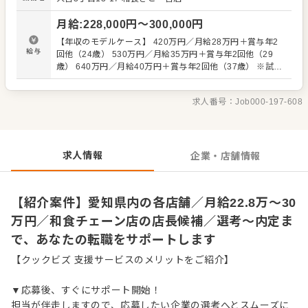
ださい。 【具体的には…】 ・ホール、キッチンの全体管理
・予約管理、電話対応 ・接客、サービス全般 ・売上管理、
月給
:
228,000
円〜
300,000
円
在庫管理 ・スタッフの育成やマネジメント、シフト管理
など 入社後はスキルに合わせた業務からお任せしますの
【年収のモデルケース】 420万円／月給28万円＋賞与年2
で、徐々に仕事の幅を広げていきましょう。成長をしっか
給与
回他（24歳） 530万円／月給35万円＋賞与年2回他（29
りサポートしますので、経験に関わらず安心してスタート
歳） 640万円／月給40万円＋賞与年2回他（37歳） ※試用
できる環境です。 ゆくゆくはさらにステップアップなどめ
期間3ヶ月（期間中、条件変動なし） ※残業代別途支給
ざせます。
求人番号：
Job000-197-608
求人情報
企業・店舗情報
【紹介案件】愛知県内の各店舗／月給22.8万～30
万円／和食チェーン店の店長候補／選考～内定ま
で、あなたの転職をサポートします
【クックビズ 支援サービスのメリットをご紹介】
▼応募後、すぐにサポート開始！
担当が伴走しますので、応募したい企業の選考へとスムーズに