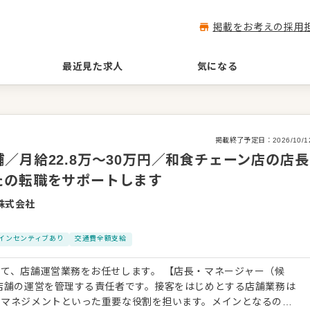
掲載をお考えの採用
最近見た求人
気になる
掲載終了予定日：
2026/10/1
／月給22.8万～30万円／和食チェーン店の店長
たの転職をサポートします
株式会社
インセンティブあり
交通費全額支給
営業務をお任せします。 【店長・マネージャー（候
店舗の運営を管理する責任者です。接客をはじめとする店舗業務は
やマネジメントといった重要な役割を担います。メインとなるの