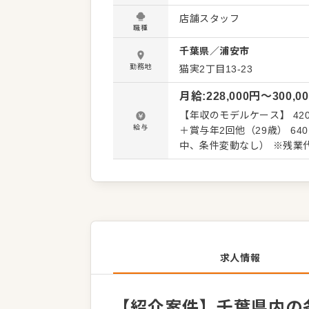
は、販促イベントやキャンペ
店舗スタッフ
レーション改善などもお任
職種
さい。 【具体的には…】 ・ホール、キッチンの全体管理 ・予約管理、電話対応 ・接客、サー
千葉県
／
浦安市
ビス全般 ・売上管理、在庫管
はスキルに合わせた業務か
勤務地
猫実2丁目13-23
をしっかりサポートしますの
月給
:
228,000
円〜
300,0
はさらにステップアップな
【年収のモデルケース】 42
給与
＋賞与年2回他（29歳） 640万円／
中、条件変動なし） ※残業
求人情報
【紹介案件】千葉県内の各