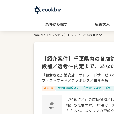
条件から探す
新着求人
cookbiz（クックビズ）トップ
求人検索結果
【紹介案件】千葉県内の各店舗
候補／選考～内定まで、あな
『和食さと』浦安店
｜
サトフードサービス
ファストフード／ファミレス／和食全般
正社員
時短社員制度あり
完全週休2日制
賞与・
『和食さと』の店長候補として、店舗運
補）の仕事内容】 店長は、
仕事
もちろん、スタッフの育成