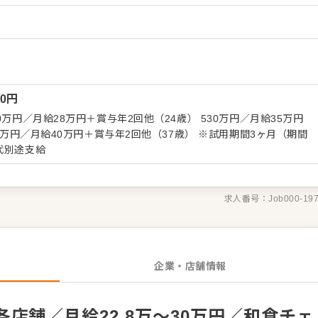
ーンの企画なども含め、売上に繋げていくことです。 全体のオペ
せしますので、あなたならではのアイデアを積極的に発信してくだ
理 ・スタッフの育成やマネジメント、シフト管理 など 入社後
らお任せしますので、徐々に仕事の幅を広げていきましょう。成長
で、経験に関わらず安心してスタートできる環境です。 ゆくゆく
00
円
どめざせます。
0万円／月給28万円＋賞与年2回他（24歳） 530万円／月給35万円
月給40万円＋賞与年2回他（37歳） ※試用期間3ヶ月（期間
代別途支給
求人番号：
Job000-19
企業・店舗情報
店舗／月給22.8万～30万円／和食チェ