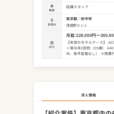
は、販促イベントやキャンペ
店舗スタッフ
レーション改善などもお任
職種
さい。 【具体的には…】 ・ホール、キッチンの全体管理 ・予約管理、電話対応 ・接客、サー
東京都
／
府中市
ビス全般 ・売上管理、在庫管
はスキルに合わせた業務か
勤務地
浅間町3-1-1
をしっかりサポートしますの
月給
:
228,000
円〜
300,0
はさらにステップアップな
【年収のモデルケース】 42
給与
＋賞与年2回他（29歳） 640万円／
中、条件変動なし） ※残業
求人情報
【紹介案件】東京都内の各