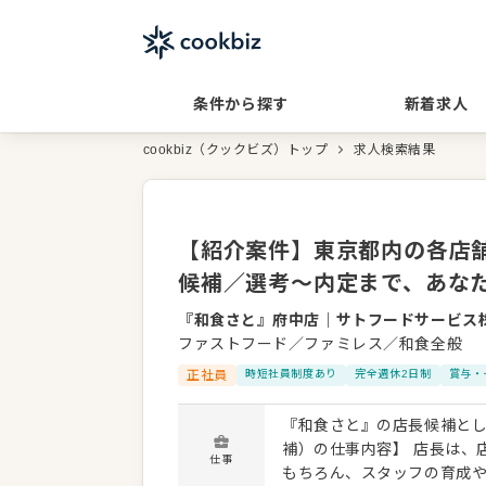
条件から探す
新着求人
cookbiz（クックビズ）トップ
求人検索結果
【紹介案件】東京都内の各店舗
候補／選考～内定まで、あな
『和食さと』府中店
｜
サトフードサービス
ファストフード／ファミレス／和食全般
正社員
時短社員制度あり
完全週休2日制
賞与・
『和食さと』の店長候補として、店舗運
補）の仕事内容】 店長は、
仕事
もちろん、スタッフの育成