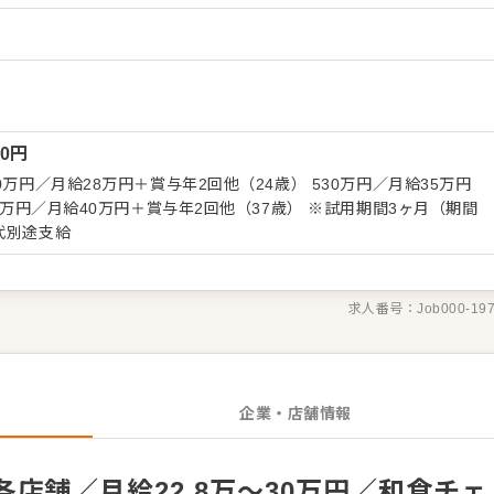
ーンの企画なども含め、売上に繋げていくことです。 全体のオペ
せしますので、あなたならではのアイデアを積極的に発信してくだ
理 ・スタッフの育成やマネジメント、シフト管理 など 入社後
らお任せしますので、徐々に仕事の幅を広げていきましょう。成長
で、経験に関わらず安心してスタートできる環境です。 ゆくゆく
00
円
どめざせます。
0万円／月給28万円＋賞与年2回他（24歳） 530万円／月給35万円
月給40万円＋賞与年2回他（37歳） ※試用期間3ヶ月（期間
代別途支給
求人番号：
Job000-19
企業・店舗情報
店舗／月給22.8万～30万円／和食チェ