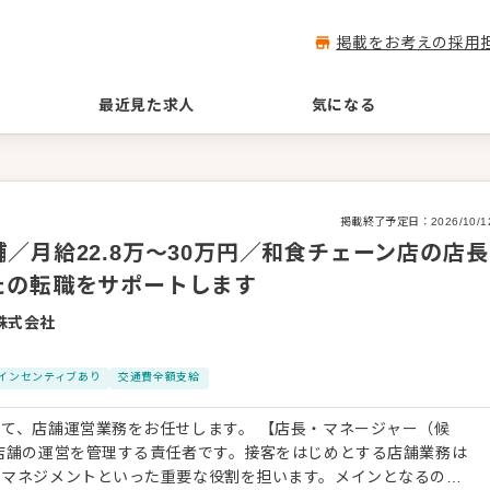
掲載をお考えの採用
最近見た求人
気になる
掲載終了予定日：
2026/10/1
／月給22.8万～30万円／和食チェーン店の店長
たの転職をサポートします
株式会社
インセンティブあり
交通費全額支給
営業務をお任せします。 【店長・マネージャー（候
店舗の運営を管理する責任者です。接客をはじめとする店舗業務は
やマネジメントといった重要な役割を担います。メインとなるの