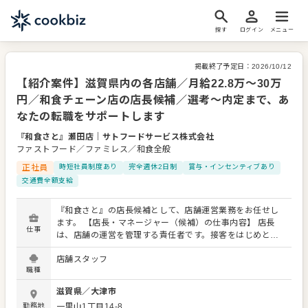
探す
ログイン
メニュー
掲載終了予定日：
2026/10/12
【紹介案件】滋賀県内の各店舗／月給22.8万～30万
円／和食チェーン店の店長候補／選考～内定まで、あ
なたの転職をサポートします
『和食さと』瀬田店
｜
サトフードサービス株式会社
ファストフード／ファミレス／和食全般
正社員
時短社員制度あり
完全週休2日制
賞与・インセンティブあり
交通費全額支給
『和食さと』の店長候補として、店舗運営業務をお任せし
ます。 【店長・マネージャー（候補）の仕事内容】 店長
仕事
は、店舗の運営を管理する責任者です。接客をはじめとす
る店舗業務はもちろん、スタッフの育成やマネジメントと
店舗スタッフ
いった重要な役割を担います。メインとなるのは、販促イ
職種
ベントやキャンペーンの企画なども含め、売上に繋げてい
くことです。 全体のオペレーション改善などもお任せしま
滋賀県
／
大津市
すので、あなたならではのアイデアを積極的に発信してく
勤務地
一里山1丁目14-8