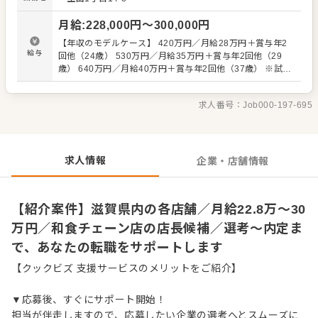
ださい。 【具体的には…】 ・ホール、キッチンの全体管理
・予約管理、電話対応 ・接客、サービス全般 ・売上管理、
月給
:
228,000
円〜
300,000
円
在庫管理 ・スタッフの育成やマネジメント、シフト管理
など 入社後はスキルに合わせた業務からお任せしますの
【年収のモデルケース】 420万円／月給28万円＋賞与年2
で、徐々に仕事の幅を広げていきましょう。成長をしっか
給与
回他（24歳） 530万円／月給35万円＋賞与年2回他（29
りサポートしますので、経験に関わらず安心してスタート
歳） 640万円／月給40万円＋賞与年2回他（37歳） ※試用
できる環境です。 ゆくゆくはさらにステップアップなどめ
期間3ヶ月（期間中、条件変動なし） ※残業代別途支給
ざせます。
求人番号：
Job000-197-695
求人情報
企業・店舗情報
【紹介案件】滋賀県内の各店舗／月給22.8万～30
万円／和食チェーン店の店長候補／選考～内定ま
で、あなたの転職をサポートします
【クックビズ 支援サービスのメリットをご紹介】
▼応募後、すぐにサポート開始！
担当が伴走しますので、応募したい企業の選考へとスムーズに