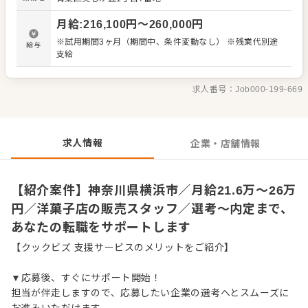
デアも大歓迎です。 【具体的には…】 ・商品の陳列、POP
作成 ・商品説明やご提案 ・レジ会計、商品お渡し ・清
月給
:
216,100
円〜
260,000
円
掃、開店閉店業務 など 入社後はスキルに合わせた業務か
らお任せしますので、徐々に仕事の幅を広げていきましょ
※試用期間3ヶ月（期間中、条件変動なし） ※残業代別途
給与
う。成長をしっかりサポートしますので、経験に関わらず
支給
安心してスタートできる環境です。 ゆくゆくはステップア
ップなどもめざせます。
求人番号：
Job000-199-669
求人情報
企業・店舗情報
【紹介案件】神奈川県横浜市／月給21.6万～26万
円／洋菓子店の販売スタッフ／選考～内定まで、
あなたの転職をサポートします
【クックビズ 支援サービスのメリットをご紹介】
▼応募後、すぐにサポート開始！
担当が伴走しますので、応募したい企業の選考へとスムーズに