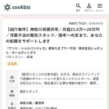
探す
ログイン
メニュー
掲載終了予定日：
2026/09/30
【紹介案件】神奈川県横浜市／月給21.6万～26万円
／洋菓子店の販売スタッフ／選考～内定まで、あなた
の転職をサポートします
『アンリ・シャルパンティエ』東急たまプラーザ店
｜
株式会社シュゼッ
ト・ホールディングス
パティスリー・製菓
正社員
【販売スタッフの仕事内容】 まずは、商品のラインナップ
や店舗のオペレーションを覚えることからスタート。接客
仕事
対応はもちろん、商品選びに必要な情報の提示や、購買意
欲を掻き立てるような陳列にもチャレンジをお願いしま
販売スタッフ
す！ お店の顔として、お客さまから直接感謝の言葉をいた
職種
だいたり、改善要求などのご意見をいただくこともありま
す。内容は店舗メンバーに共有しながら、よりよいお店づ
神奈川県
／
横浜市
くりを心がけてください。オペレーション改善などのアイ
勤務地
青葉区美しが丘1丁目7番地